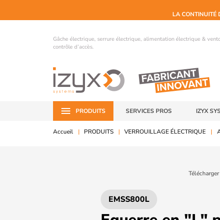
LA CONTINUITÉ 
Gâche électrique, serrure électrique, alimentation électrique & ven
contrôle d’accès.
PRODUITS
SERVICES PROS
IZYX SY
Accueil
PRODUITS
VERROUILLAGE ÉLECTRIQUE
A
Télécharger
EMSS800L
Equerre en "L" 