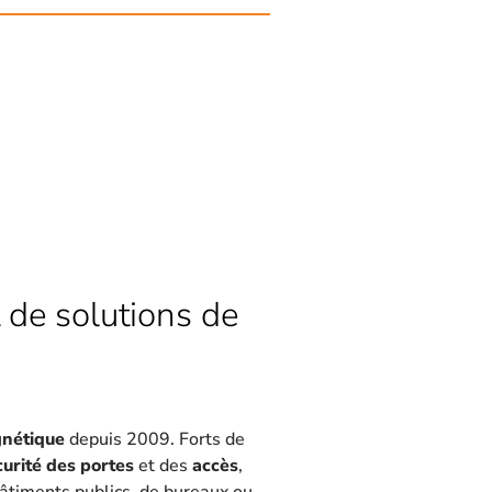
 de solutions de
gnétique
depuis 2009. Forts de
curité des portes
et des
accès
,
 bâtiments publics, de bureaux ou