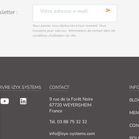
send
letter :
Vous pouvez vous désinscrire à tout moment. Vous
trouverez pour cela nos informations de contact dans les
conditions d'utilisation du site.
IVRE IZYX SYSTEMS
CONTACT
INF
9 rue de la Forêt Noire
BLO
67720 WEYERSHEIM
France
MEN
Tél. 03 88 75 32 32
CON
info@izyx-systems.com
POL