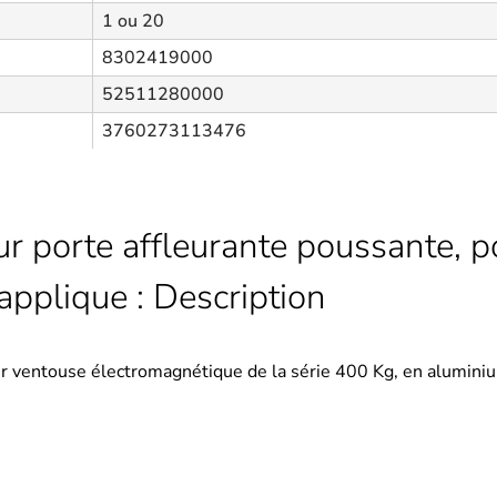
1 ou 20
8302419000
52511280000
3760273113476
ur porte affleurante poussante, p
applique : Description
ur ventouse électromagnétique de la série 400 Kg, en alumini