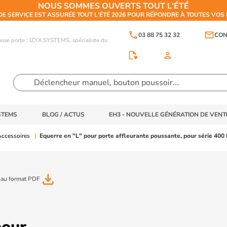
NOUS SOMMES OUVERTS TOUT L'ÉTÉ
DE SERVICE EST ASSURÉE TOUT L'ÉTÉ 2026 POUR RÉPONDRE À TOUTES VO
phone
email
03 88 75 32 32
CON
touse porte : IZYX SYSTEMS, spécialiste du
person
STEMS
BLOG / ACTUS
EH3 - NOUVELLE GÉNÉRATION DE VEN
ccessoires
Equerre en "L" pour porte affleurante poussante, pour série 400 
file_download
 au format PDF
pour