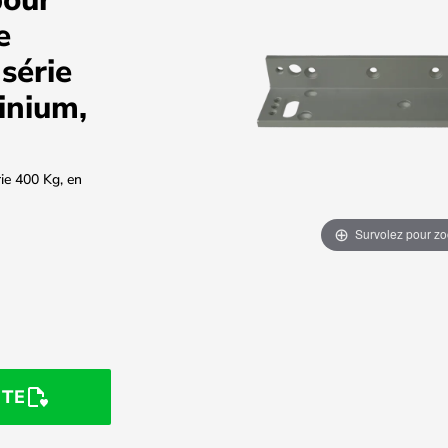
e
série
inium,
ie 400 Kg, en
Survolez pour z
STE