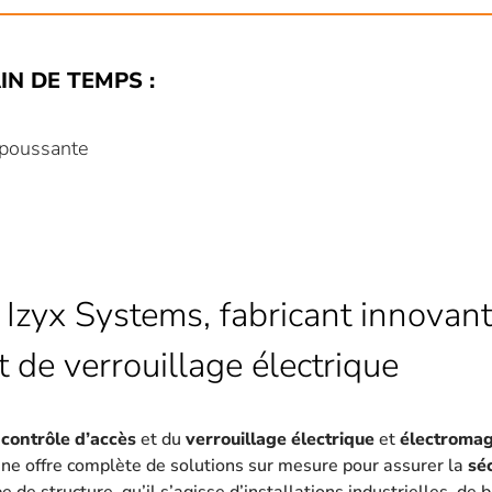
IN DE TEMPS :
e poussante
 Izyx Systems, fabricant innovant
t de verrouillage électrique
u
contrôle d’accès
et du
verrouillage électrique
et
électroma
une offre complète de solutions sur mesure pour assurer la
sé
 de structure, qu’il s’agisse d’installations industrielles, de