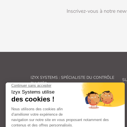
Inscrivez-vous à notre news
IZYX SYSTEMS : SPÉCIALISTE DU CONTRÔLE
SU
D'ACCÈS
Véritable spécialiste du
contrôle des accès, Izyx
Systems
fabrique une gamme complète de
solutions de
verrouillage électrique
et de
sécurité électronique
.
De la
gâche électrique
à la
ventouse pour porte
en passant par les
transformateurs
et
alimentations électriques
et les
déclencheurs
manuels
: nos familles de produits couvrent