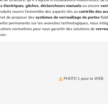
s électriques
,
gâches
,
déclencheurs manuels
ou encore
ven
oduits couvre l’ensemble des aspects liés au
contrôle des ac
met de proposer des
systèmes de verrouillage de portes
fiab
eille permanente sur les avancées technologiques, nous intég
lutions normatives pour vous garantir des solutions de
verrou
iser.
file_download
PHOTO 1 pour le WEB