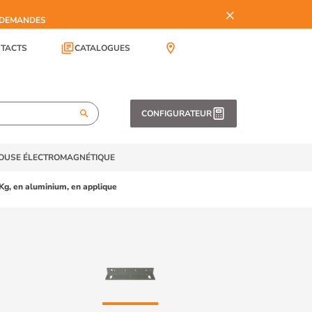
×
S DEMANDES
library_books
location_on
TACTS
CATALOGUES
search
CONFIGURATEUR
TOUSE ÉLECTROMAGNÉTIQUE
Kg, en aluminium, en applique