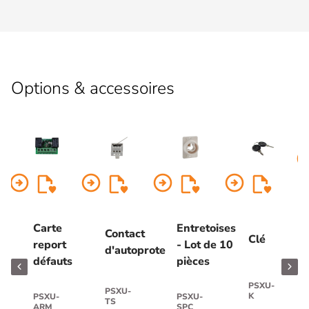
Options & accessoires
arrow_circl
arrow_circle_right
arrow_circle_right
arrow_circle_right
arrow_circle_right
Carte
Entretoises
Contact
Clé
report
- Lot de 10
d'autoprotection
défauts
pièces
PSXU-
PSXU-
K
PSXU-
PSXU-
TS
ARM
SPC