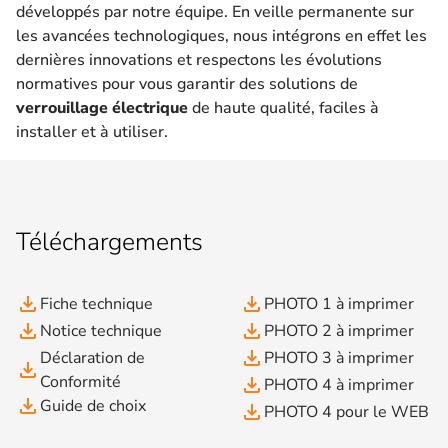
développés par notre équipe. En veille permanente sur
les avancées technologiques, nous intégrons en effet les
dernières innovations et respectons les évolutions
normatives pour vous garantir des solutions de
verrouillage électrique
de haute qualité, faciles à
installer et à utiliser.
Téléchargements
file_download
file_download
Fiche technique
PHOTO 1 à imprimer
file_download
file_download
Notice technique
PHOTO 2 à imprimer
file_download
Déclaration de
PHOTO 3 à imprimer
file_download
Conformité
file_download
PHOTO 4 à imprimer
file_download
Guide de choix
file_download
PHOTO 4 pour le WEB