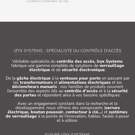
conditions d'utilisation du site.
IZYX SYSTEMS : SPÉCIALISTE DU CONTRÔLE D'ACCÈS
Véritable spécialiste du
contrôle des accès, Izyx Systems
fabrique une gamme complète de solutions de
verrouillage
électrique
et de
sécurité électronique
.
De la
gâche électrique
à la
ventouse pour porte
en passant par
les
transformateurs
et
alimentations électriques
et les
déclencheurs manuels
: nos familles de produits couvrent
l’ensemble des aspects liés au
contrôle d’accès
et à la
sécurité
des portes
et répondent ainsi à vos besoins spécifiques.
Avec un engagement constant dans la recherche et le
développement, nous offrons des composants (
serrure
électrique, bouton poussoir, contacteur à clé…
) et
systèmes
de verrouillage
à la pointe de l’innovation, fiables, faciles à poser
et à utiliser.
SUIVRE IZYX SYSTEMS