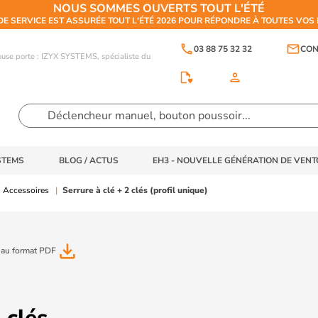
NOUS SOMMES OUVERTS TOUT L'ÉTÉ
DE SERVICE EST ASSURÉE TOUT L'ÉTÉ 2026 POUR RÉPONDRE À TOUTES VO
phone
email
03 88 75 32 32
CON
touse porte : IZYX SYSTEMS, spécialiste du
person
STEMS
BLOG / ACTUS
EH3 - NOUVELLE GÉNÉRATION DE VEN
Accessoires
Serrure à clé + 2 clés (profil unique)
file_download
 au format PDF
 clés