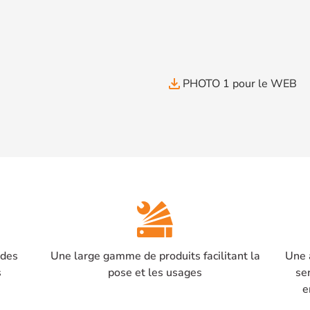
file_download
PHOTO 1 pour le WEB
 des
Une large gamme de produits facilitant la
Une 
s
pose et les usages
se
e