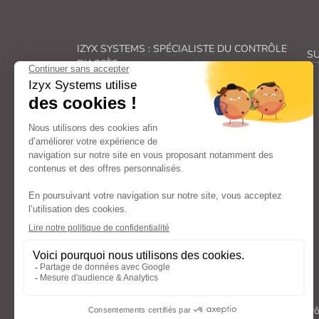
IZYX SYSTEMS : SPÉCIALISTE DU CONTRÔLE
SU
D'ACCÈS
Véritable spécialiste du
contrôle des accès, Izyx
Systems
fabrique une gamme complète de
solutions de
verrouillage électrique
et de
sécurité électronique
.
De la
gâche électrique
à la
ventouse pour porte
en passant par les
transformateurs
et
alimentations électriques
et les
déclencheurs
manuels
: nos familles de produits couvrent
l’ensemble des aspects liés au
contrôle d’accès
et
à la
sécurité des portes
et répondent ainsi à vos
besoins spécifiques.
Avec un engagement constant dans la recherche et
le développement, nous offrons des composants
(
serrure électrique, bouton poussoir, contacteur
à clé…
) et
systèmes de verrouillage
à la pointe
de l’innovation, fiables, faciles à poser et à utiliser.
Tous droits réservés Izyx Systems ©
|
Contrô