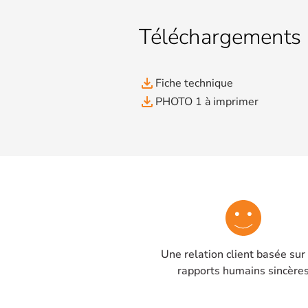
Téléchargements
file_download
Fiche technique
file_download
PHOTO 1 à imprimer
Une relation client basée sur
rapports humains sincère