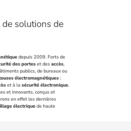
 de solutions de
gnétique
depuis 2009. Forts de
curité des portes
et des
accès
,
 bâtiments publics, de bureaux ou
touses électromagnétiques
:
cès
et à la
sécurité électronique
.
les et innovants, conçus et
rons en effet les dernières
illage électrique
de haute