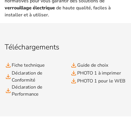
normatives pour vous garantir des solutions de
verrouillage électrique
de haute qualité, faciles à
installer et à utiliser.
Téléchargements
file_download
file_download
Fiche technique
Guide de choix
file_download
Déclaration de
PHOTO 1 à imprimer
file_download
Conformité
file_download
PHOTO 1 pour le WEB
Déclaration de
file_download
Performance