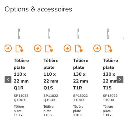
Options & accessoires
arrow_circl
arrow_circle_right
arrow_circle_right
arrow_circle_right
arrow_circle_right
Tétière
Tétière
Tétière
Tétière
plate
plate
plate
plate
110 x
110 x
130 x
130 x
22 mm
22 mm
22 mm
22 mm
Q1R
Q1S
T1R
T1S
SP11022-
SP11022-
SP13022-
SP13022-
Q1RUX
Q1SUX
T1RUX
T1SUX
Têtière
Têtière
Têtière
Têtière
plate
plate
plate
plate
110 x
110 x
130 x
130 x
22 mm
22 mm
22 mm
22 mm
Q1R
Q1S
T1R
T1S
acier
acier
acier
acier