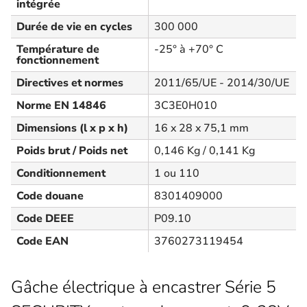
intégrée
Durée de vie en cycles
300 000
Température de
-25° à +70° C
fonctionnement
Directives et normes
2011/65/UE - 2014/30/UE
Norme EN 14846
3C3E0H010
Dimensions (l x p x h)
16 x 28 x 75,1 mm
Poids brut / Poids net
0,146 Kg / 0,141 Kg
Conditionnement
1 ou 110
Code douane
8301409000
Code DEEE
P09.10
Code EAN
3760273119454
Gâche électrique à encastrer Série 5