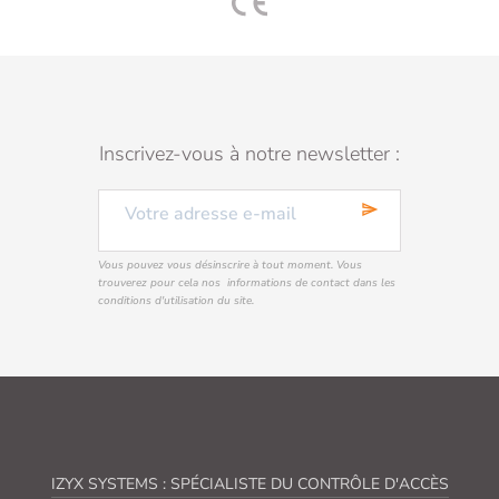
Inscrivez-vous à notre newsletter :
send
Vous pouvez vous désinscrire à tout moment. Vous
trouverez pour cela nos informations de contact dans les
conditions d'utilisation du site.
IZYX SYSTEMS : SPÉCIALISTE DU CONTRÔLE D'ACCÈS