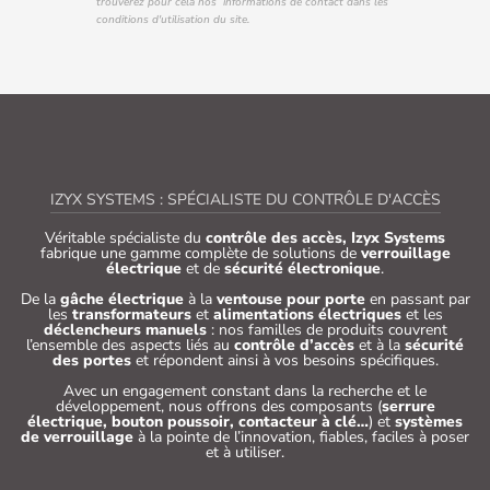
trouverez pour cela nos informations de contact dans les
conditions d'utilisation du site.
IZYX SYSTEMS : SPÉCIALISTE DU CONTRÔLE D'ACCÈS
Véritable spécialiste du
contrôle des accès, Izyx Systems
fabrique une gamme complète de solutions de
verrouillage
électrique
et de
sécurité électronique
.
De la
gâche électrique
à la
ventouse pour porte
en passant par
les
transformateurs
et
alimentations électriques
et les
déclencheurs manuels
: nos familles de produits couvrent
l’ensemble des aspects liés au
contrôle d’accès
et à la
sécurité
des portes
et répondent ainsi à vos besoins spécifiques.
Avec un engagement constant dans la recherche et le
développement, nous offrons des composants (
serrure
électrique, bouton poussoir, contacteur à clé…
) et
systèmes
de verrouillage
à la pointe de l’innovation, fiables, faciles à poser
et à utiliser.