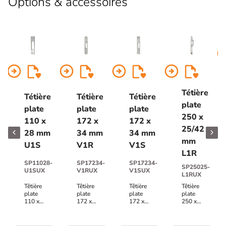
Options & accessoires
arrow_circl
arrow_circle_right
arrow_circle_right
arrow_circle_right
arrow_circle_right
Tétière
Tétière
Tétière
Tétière
plate
plate
plate
plate
250 x
110 x
172 x
172 x
25/42
28 mm
34 mm
34 mm
mm
U1S
V1R
V1S
L1R
SP11028-
SP17234-
SP17234-
SP25025-
U1SUX
V1RUX
V1SUX
L1RUX
Têtière
Têtière
Têtière
Têtière
plate
plate
plate
plate
110 x
172 x
172 x
250 x
28 mm
34 mm
34 mm
25/42
U1S
V1R
V1S
mm
acier
acier
acier
L1R