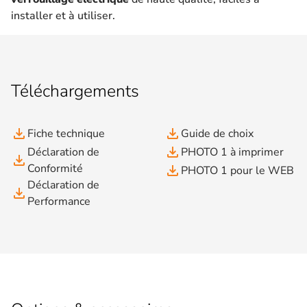
installer et à utiliser.
Téléchargements
file_download
file_download
Fiche technique
Guide de choix
file_download
Déclaration de
PHOTO 1 à imprimer
file_download
Conformité
file_download
PHOTO 1 pour le WEB
Déclaration de
file_download
Performance