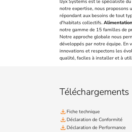
Izyx Systems est le spécialiste d
notre expertise, nous proposons 
répondant aux besoins de tout type
d'habitats collectifs.
Alimentation
notre gamme de 15 familles de pr
Notre approche globale nous per
développés par notre équipe. En v
innovations et respectons les évo
qualité, faciles à installer et à util
Téléchargements
file_download
Fiche technique
file_download
Déclaration de Conformité
file_download
Déclaration de Performance