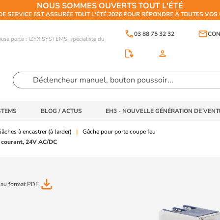
NOUS SOMMES OUVERTS TOUT L'ÉTÉ
DE SERVICE EST ASSURÉE TOUT L'ÉTÉ 2026 POUR RÉPONDRE À TOUTES VO
phone
email
03 88 75 32 32
CON
touse porte : IZYX SYSTEMS, spécialiste du
person
STEMS
BLOG / ACTUS
EH3 - NOUVELLE GÉNÉRATION DE VEN
âches à encastrer (à larder)
Gâche pour porte coupe feu
e courant, 24V AC/DC
file_download
 au format PDF