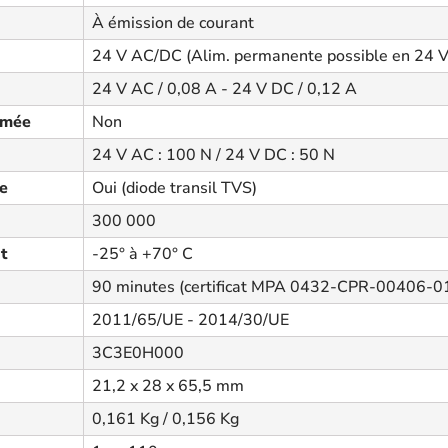
À émission de courant
24 V AC/DC (Alim. permanente possible en 24 
24 V AC / 0,08 A - 24 V DC / 0,12 A
rmée
Non
24 V AC : 100 N / 24 V DC : 50 N
ée
Oui (diode transil TVS)
300 000
t
-25° à +70° C
90 minutes (certificat MPA 0432-CPR-00406-01
2011/65/UE - 2014/30/UE
3C3E0H000
21,2 x 28 x 65,5 mm
0,161 Kg / 0,156 Kg