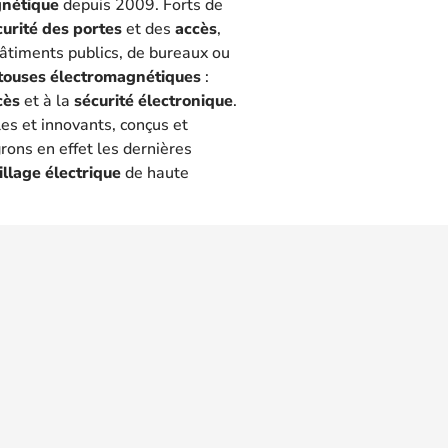
gnétique
depuis 2009. Forts de
curité des portes
et des
accès
,
 bâtiments publics, de bureaux ou
touses électromagnétiques
:
cès
et à la
sécurité électronique
.
les et innovants, conçus et
rons en effet les dernières
illage électrique
de haute