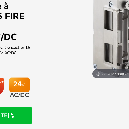
 à
5 FIRE
C/DC
e, à encastrer 16
4V AC/DC,
Survolez pour z
STE