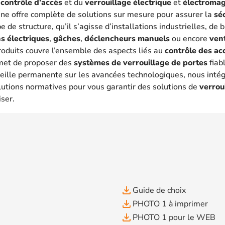
u
contrôle d’accès
et du
verrouillage électrique
et
électroma
une offre complète de solutions sur mesure pour assurer la
sé
 de structure, qu’il s’agisse d’installations industrielles, de
s électriques
,
gâches
,
déclencheurs manuels
ou encore
ven
oduits couvre l’ensemble des aspects liés au
contrôle des ac
met de proposer des
systèmes de verrouillage de portes
fiab
eille permanente sur les avancées technologiques, nous intég
lutions normatives pour vous garantir des solutions de
verrou
iser.
file_download
Guide de choix
file_download
PHOTO 1 à imprimer
file_download
PHOTO 1 pour le WEB