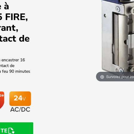
 à
5 FIRE,
ant,
tact de
 encastrer 16
ntact de
u feu 90 minutes
Survolez pour z
STE