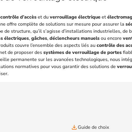
u
contrôle d’accès
et du
verrouillage électrique
et
électroma
une offre complète de solutions sur mesure pour assurer la
sé
 de structure, qu’il s’agisse d’installations industrielles, de
s électriques
,
gâches
,
déclencheurs manuels
ou encore
ven
oduits couvre l’ensemble des aspects liés au
contrôle des ac
met de proposer des
systèmes de verrouillage de portes
fiab
eille permanente sur les avancées technologiques, nous intég
lutions normatives pour vous garantir des solutions de
verrou
iser.
file_download
Guide de choix