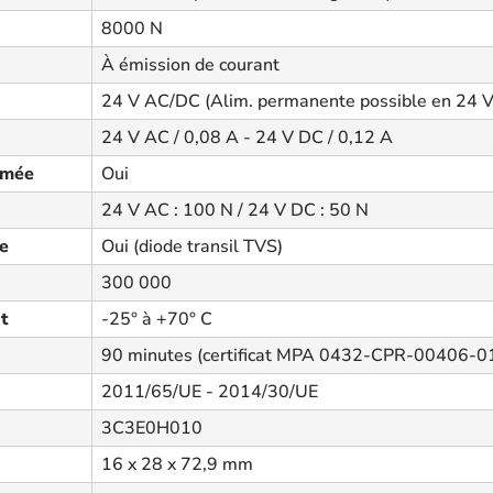
8000 N
À émission de courant
24 V AC/DC (Alim. permanente possible en 24 
24 V AC / 0,08 A - 24 V DC / 0,12 A
rmée
Oui
24 V AC : 100 N / 24 V DC : 50 N
ée
Oui (diode transil TVS)
300 000
t
-25° à +70° C
90 minutes (certificat MPA 0432-CPR-00406-01
2011/65/UE - 2014/30/UE
3C3E0H010
16 x 28 x 72,9 mm