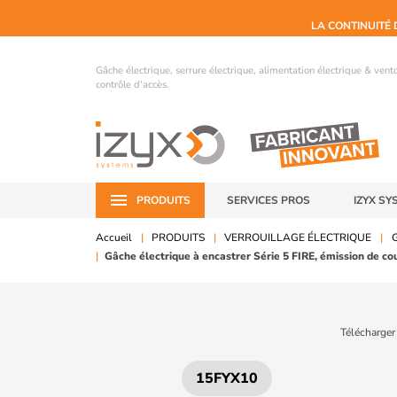
LA CONTINUITÉ 
Gâche électrique, serrure électrique, alimentation électrique & ven
contrôle d’accès.
PRODUITS
SERVICES PROS
IZYX SY
Accueil
PRODUITS
VERROUILLAGE ÉLECTRIQUE
G
Gâche électrique à encastrer Série 5 FIRE, émission de co
Télécharger
15FYX10