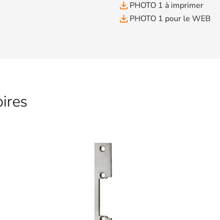
file_download
PHOTO 1 à imprimer
file_download
PHOTO 1 pour le WEB
ires