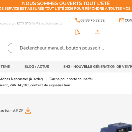
NOUS SOMMES OUVERTS TOUT L'ÉTÉ
DE SERVICE EST ASSURÉE TOUT L'ÉTÉ 2026 POUR RÉPONDRE À TOUTES VO
phone
email
03 88 75 32 32
CON
touse porte : IZYX SYSTEMS, spécialiste du
person
STEMS
BLOG / ACTUS
EH3 - NOUVELLE GÉNÉRATION DE VEN
âches à encastrer (à larder)
Gâche pour porte coupe feu
urant, 24V AC/DC, contact de signalisation
file_download
 au format PDF