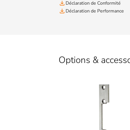
file_download
Déclaration de Conformité
file_download
Déclaration de Performance
Options & accesso