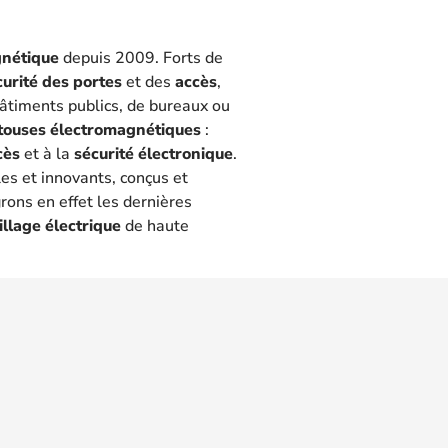
gnétique
depuis 2009. Forts de
curité des portes
et des
accès
,
 bâtiments publics, de bureaux ou
touses électromagnétiques
:
cès
et à la
sécurité électronique
.
les et innovants, conçus et
rons en effet les dernières
illage électrique
de haute