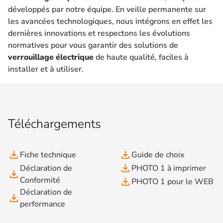
développés par notre équipe. En veille permanente sur
les avancées technologiques, nous intégrons en effet les
dernières innovations et respectons les évolutions
normatives pour vous garantir des solutions de
verrouillage électrique
de haute qualité, faciles à
installer et à utiliser.
Téléchargements
file_download
file_download
Fiche technique
Guide de choix
file_download
Déclaration de
PHOTO 1 à imprimer
file_download
Conformité
file_download
PHOTO 1 pour le WEB
Déclaration de
file_download
performance