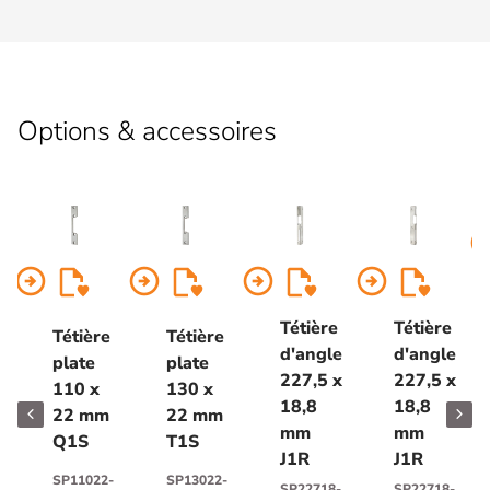
Options & accessoires
arrow_circl
arrow_circle_right
arrow_circle_right
arrow_circle_right
arrow_circle_right
Tétière
Tétière
Tétière
Tétière
d'angle
d'angle
plate
plate
227,5 x
227,5 x
110 x
130 x
18,8
18,8
22 mm
22 mm
mm
mm
Q1S
T1S
J1R
J1R
SP11022-
SP13022-
SP22718-
SP22718-