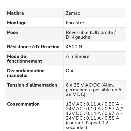
Matière
Zamac
Montage
Encastré
Pose
Réversible (DIN droite /
DIN gauche)
Résistance à l’effraction
4800 N
Mode de
À mémoire
fonctionnement
Décondamnation
Oui
manuelle
Tension d’alimentation
6 à 28 V AC/DC (Alim.
permanente possible en 6-
28 V DC)
Consommation
12V AC : 0.11 A / 0.90 A -
24V AC : 0.10 A / 0.57 A //
12V DC : 0.14 A / 0.97 A -
24V DC : 0.11 A / 0.58 A
(courant d'appel 0,2
secondes)