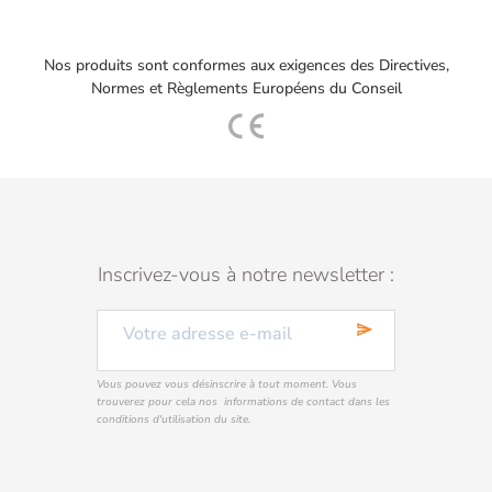
Nos produits sont conformes aux exigences des Directives,
Normes et Règlements Européens du Conseil
Inscrivez-vous à notre newsletter :
send
Vous pouvez vous désinscrire à tout moment. Vous
trouverez pour cela nos informations de contact dans les
conditions d'utilisation du site.