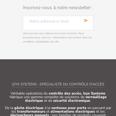
Inscrivez-vous à notre newsletter :
send
Vous pouvez vous désinscrire à tout moment. Vous
trouverez pour cela nos informations de contact dans les
conditions d'utilisation du site.
IZYX SYSTEMS : SPÉCIALISTE DU CONTRÔLE D'ACCÈS
Véritable spécialiste du
contrôle des accès, Izyx Systems
fabrique une gamme complète de solutions de
verrouillage
électrique
et de
sécurité électronique
.
De la
gâche électrique
à la
ventouse pour porte
en passant par
les
transformateurs
et
alimentations électriques
et les
déclencheurs manuels
: nos familles de produits couvrent