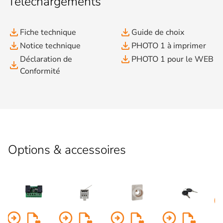
Téléchargements
file_download
file_download
Fiche technique
Guide de choix
file_download
file_download
Notice technique
PHOTO 1 à imprimer
file_download
Déclaration de
PHOTO 1 pour le WEB
file_download
Conformité
Options & accessoires
arrow_circl
arrow_circle_right
arrow_circle_right
arrow_circle_right
arrow_circle_right