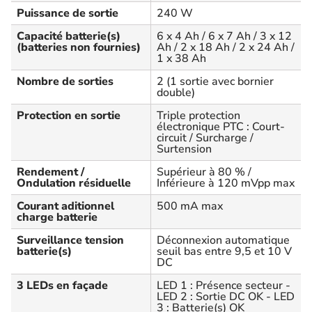
Puissance de sortie
240 W
Capacité batterie(s)
6 x 4 Ah / 6 x 7 Ah / 3 x 12
(batteries non fournies)
Ah / 2 x 18 Ah / 2 x 24 Ah /
1 x 38 Ah
Nombre de sorties
2 (1 sortie avec bornier
double)
Protection en sortie
Triple protection
électronique PTC : Court-
circuit / Surcharge /
Surtension
Rendement /
Supérieur à 80 % /
Ondulation résiduelle
Inférieure à 120 mVpp max
Courant aditionnel
500 mA max
charge batterie
Surveillance tension
Déconnexion automatique
batterie(s)
seuil bas entre 9,5 et 10 V
DC
3 LEDs en façade
LED 1 : Présence secteur -
LED 2 : Sortie DC OK - LED
3 : Batterie(s) OK