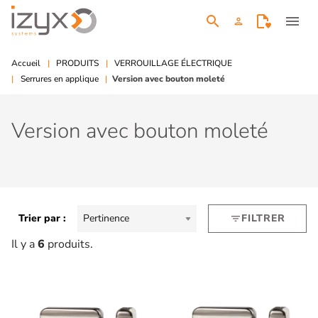
search
menu
person
Accueil
PRODUITS
VERROUILLAGE ÉLECTRIQUE
Serrures en applique
Version avec bouton moleté
Version avec bouton moleté
Trier par :
Pertinence
FILTRER
filter_list
Il y a
6
produits.