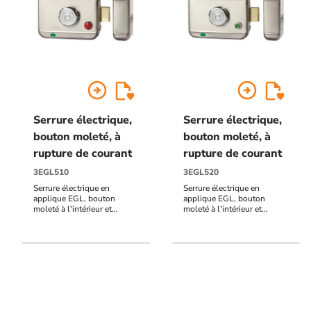
arrow_circle_right
arrow_circle_right
Serrure électrique,
Serrure électrique,
bouton moleté, à
bouton moleté, à
rupture de courant
rupture de courant
3EGL510
3EGL520
Serrure électrique en
Serrure électrique en
applique EGL, bouton
applique EGL, bouton
moleté à l'intérieur et
moleté à l'intérieur et
cylindre à l'extérieur, à
cylindre à l'extérieur, à
rupture de courant, 12 à
rupture de courant, 12 à
24V DC, avec bouton
24V DC, avec bouton
poussoir à impulsion
poussoir bistable ON/OFF