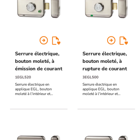
arrow_circle_right
arrow_circle_right
Serrure électrique,
Serrure électrique,
bouton moleté, à
bouton moleté, à
émission de courant
rupture de courant
1EGL520
3EGL500
Serrure électrique en
Serrure électrique en
applique EGL, bouton
applique EGL, bouton
moleté à l'intérieur et
moleté à l'intérieur et
cylindre à l'extérieur, à
cylindre à l'extérieur, à
émission de courant, 12 à
rupture de courant, 12 à
24V DC, avec bouton
24V DC
poussoir bistable ON/OFF.