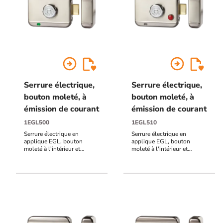
arrow_circle_right
arrow_circle_right
Serrure électrique,
Serrure électrique,
bouton moleté, à
bouton moleté, à
émission de courant
émission de courant
1EGL500
1EGL510
Serrure électrique en
Serrure électrique en
applique EGL, bouton
applique EGL, bouton
moleté à l'intérieur et
moleté à l'intérieur et
cylindre à l'extérieur, à
cylindre à l'extérieur, à
émission de courant, 12 à
émission de courant, 12 à
24V DC
24V DC, avec bouton
poussoir à impulsion