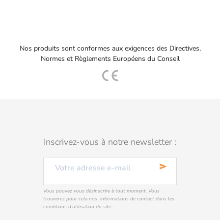
Nos produits sont conformes aux exigences des Directives,
Normes et Règlements Européens du Conseil
Inscrivez-vous à notre newsletter :
send
Vous pouvez vous désinscrire à tout moment. Vous
trouverez pour cela nos informations de contact dans les
conditions d'utilisation du site.