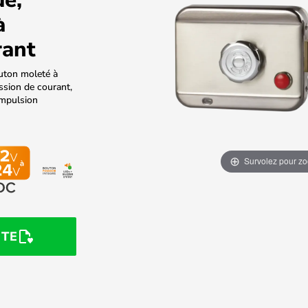
à
rant
outon moleté à
mission de courant,
impulsion
Survolez pour z
STE