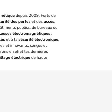
gnétique
depuis 2009. Forts de
curité des portes
et des
accès
,
 bâtiments publics, de bureaux ou
touses électromagnétiques
:
cès
et à la
sécurité électronique
.
les et innovants, conçus et
rons en effet les dernières
illage électrique
de haute