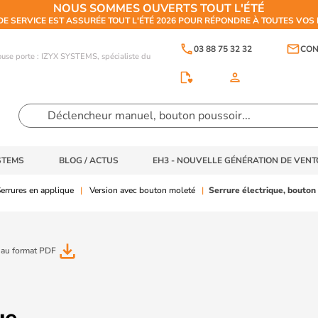
NOUS SOMMES OUVERTS TOUT L'ÉTÉ
DE SERVICE EST ASSURÉE TOUT L'ÉTÉ 2026 POUR RÉPONDRE À TOUTES VO
phone
email
03 88 75 32 32
CON
touse porte : IZYX SYSTEMS, spécialiste du
person
STEMS
BLOG / ACTUS
EH3 - NOUVELLE GÉNÉRATION DE VEN
errures en applique
Version avec bouton moleté
Serrure électrique, bouton
file_download
 au format PDF
ue,