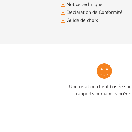
file_download
Notice technique
file_download
Déclaration de Conformité
file_download
Guide de choix
Une relation client basée sur
rapports humains sincère