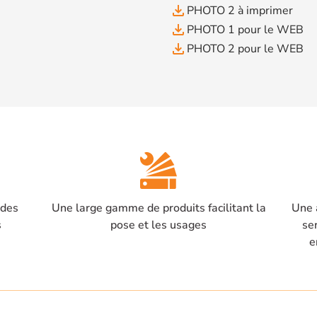
file_download
PHOTO 2 à imprimer
file_download
PHOTO 1 pour le WEB
file_download
PHOTO 2 pour le WEB
 des
Une large gamme de produits facilitant la
Une 
s
pose et les usages
se
e