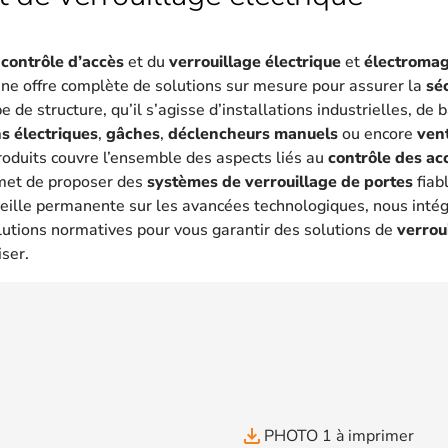
u
contrôle d’accès
et du
verrouillage électrique
et
électroma
une offre complète de solutions sur mesure pour assurer la
sé
 de structure, qu’il s’agisse d’installations industrielles, de
s électriques
,
gâches
,
déclencheurs manuels
ou encore
ven
oduits couvre l’ensemble des aspects liés au
contrôle des ac
met de proposer des
systèmes de verrouillage de portes
fiab
eille permanente sur les avancées technologiques, nous intég
lutions normatives pour vous garantir des solutions de
verrou
iser.
file_download
PHOTO 1 à imprimer