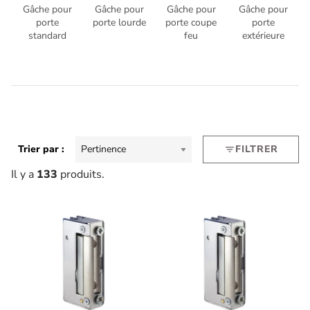
Gâche pour
Gâche pour
Gâche pour
Gâche pour
porte
porte lourde
porte coupe
porte
standard
feu
extérieure
Trier par :
Pertinence
FILTRER
filter_list
Il y a
133
produits.