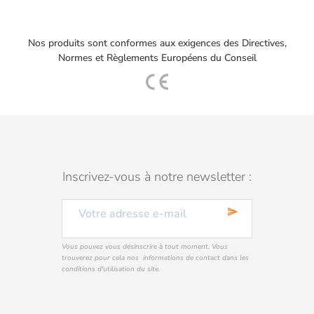
Nos produits sont conformes aux exigences des Directives,
Normes et Règlements Européens du Conseil
Inscrivez-vous à notre newsletter :
send
Vous pouvez vous désinscrire à tout moment. Vous
trouverez pour cela nos informations de contact dans les
conditions d'utilisation du site.