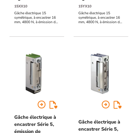
15XX10
15YX10
Gâche électrique 15
Gâche électrique 15
symétrique, à encastrer 16
symétrique, à encastrer 16
mm, 4800 N, à émission de
mm, 4800 N, à émission de
courant, contact de
courant, contact de
signalisation, 10-24V
signalisation, 24V AC/DC
AC/DC
arrow_circle_right
arrow_circle_right
Gâche électrique à
Gâche électrique à
encastrer Série 5,
encastrer Série 5,
émission de