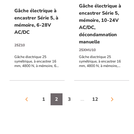
Gâche électrique à
Gâche électrique à
encastrer Série 5,
encastrer Série 5, à
mémoire, 10-24V
mémoire, 6-28V
AC/DC,
AC/DC
décondamnation
manuelle
25Z10
25XMU10
Gâche électrique 25
Gâche électrique 25
symétrique, à encastrer 16
symétrique, à encastrer 16
mm, 4800 N, à mémoire, 6-
mm, 4800 N, à mémoire,
28V AC/DC
décondamnation manuelle,
10-24V AC/DC
1
2
3
…
12
arrow_back_ios
arrow_forward_ios