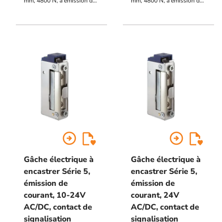
mm, 4800 N, à émission de
mm, 4800 N, à émission de
courant, décondamnation
courant, décondamnation
manuelle, 24V AC/DC
manuelle, 6-28V AC/DC
arrow_circle_right
arrow_circle_right
Gâche électrique à
Gâche électrique à
encastrer Série 5,
encastrer Série 5,
émission de
émission de
courant, 10-24V
courant, 24V
AC/DC, contact de
AC/DC, contact de
signalisation
signalisation