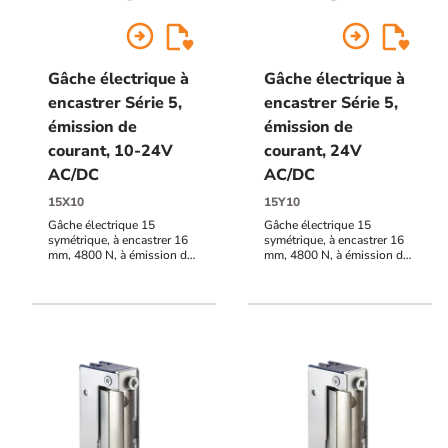
arrow_circle_right
arrow_circle_right
Gâche électrique à
Gâche électrique à
encastrer Série 5,
encastrer Série 5,
émission de
émission de
courant, 10-24V
courant, 24V
AC/DC
AC/DC
15X10
15Y10
Gâche électrique 15
Gâche électrique 15
symétrique, à encastrer 16
symétrique, à encastrer 16
mm, 4800 N, à émission de
mm, 4800 N, à émission de
courant, 10-24V AC/DC
courant, 24V AC/DC