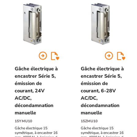
arrow_circle_right
arrow_circle_right
Gâche électrique à
Gâche électrique à
encastrer Série 5,
encastrer Série 5,
émission de
émission de
courant, 24V
courant, 6-28V
AC/DC,
AC/DC,
décondamnation
décondamnation
manuelle
manuelle
15YMU10
15ZMU10
Gâche électrique 15
Gâche électrique 15
symétrique, à encastrer 16
symétrique, à encastrer 16