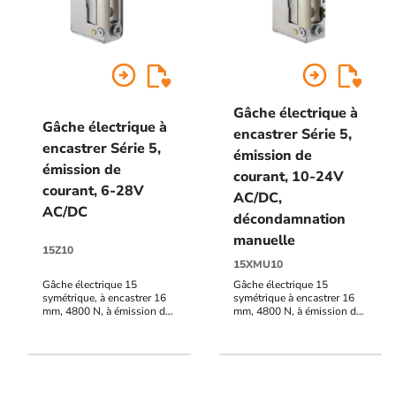
arrow_circle_right
arrow_circle_right
Gâche électrique à
Gâche électrique à
encastrer Série 5,
encastrer Série 5,
émission de
émission de
courant, 10-24V
courant, 6-28V
AC/DC,
AC/DC
décondamnation
manuelle
15Z10
15XMU10
Gâche électrique 15
Gâche électrique 15
symétrique, à encastrer 16
symétrique à encastrer 16
mm, 4800 N, à émission de
mm, 4800 N, à émission de
courant, 6-28V AC/DC
courant, décondamnation
manuelle, 10-24V AC/DC