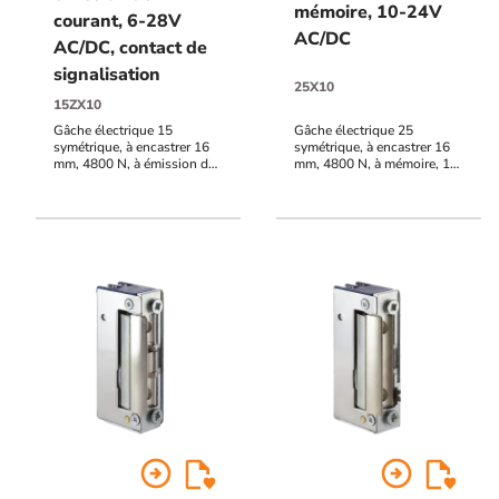
mémoire, 10-24V
courant, 6-28V
AC/DC
AC/DC, contact de
signalisation
25X10
15ZX10
Gâche électrique 15
Gâche électrique 25
symétrique, à encastrer 16
symétrique, à encastrer 16
mm, 4800 N, à émission de
mm, 4800 N, à mémoire, 10-
courant, contact de
24V AC/DC
signalisation, 6-28V AC/DC
arrow_circle_right
arrow_circle_right