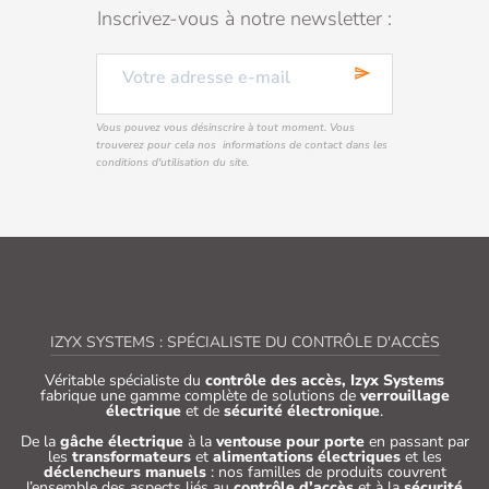
Inscrivez-vous à notre newsletter :
send
Vous pouvez vous désinscrire à tout moment. Vous
trouverez pour cela nos informations de contact dans les
conditions d'utilisation du site.
IZYX SYSTEMS : SPÉCIALISTE DU CONTRÔLE D'ACCÈS
Véritable spécialiste du
contrôle des accès, Izyx Systems
fabrique une gamme complète de solutions de
verrouillage
électrique
et de
sécurité électronique
.
De la
gâche électrique
à la
ventouse pour porte
en passant par
les
transformateurs
et
alimentations électriques
et les
déclencheurs manuels
: nos familles de produits couvrent
l’ensemble des aspects liés au
contrôle d’accès
et à la
sécurité