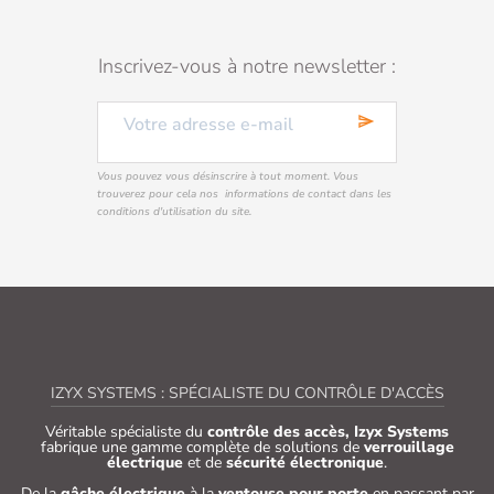
Inscrivez-vous à notre newsletter :
send
Vous pouvez vous désinscrire à tout moment. Vous
trouverez pour cela nos informations de contact dans les
conditions d'utilisation du site.
IZYX SYSTEMS : SPÉCIALISTE DU CONTRÔLE D'ACCÈS
Véritable spécialiste du
contrôle des accès, Izyx Systems
fabrique une gamme complète de solutions de
verrouillage
électrique
et de
sécurité électronique
.
De la
gâche électrique
à la
ventouse pour porte
en passant par