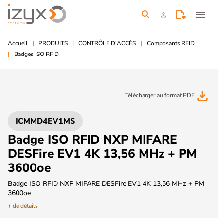
search
menu
person
Accueil
PRODUITS
CONTRÔLE D'ACCÈS
Composants RFID
Badges ISO RFID
file_download
Télécharger au format PDF
ICMMD4EV1MS
Badge ISO RFID NXP MIFARE
DESFire EV1 4K 13,56 MHz + PM
3600oe
Badge ISO RFID NXP MIFARE DESFire EV1 4K 13,56 MHz + PM
3600oe
+ de détails