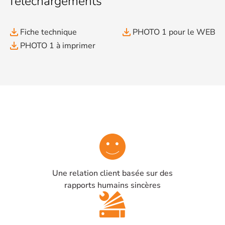
Téléchargements
file_download
file_download
Fiche technique
PHOTO 1 pour le WEB
file_download
PHOTO 1 à imprimer
Une relation client basée sur des
rapports humains sincères