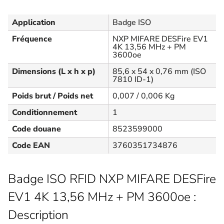
Application
Badge ISO
Fréquence
NXP MIFARE DESFire EV1
4K 13,56 MHz + PM
3600oe
Dimensions (L x h x p)
85,6 x 54 x 0,76 mm (ISO
7810 ID-1)
Poids brut / Poids net
0,007 / 0,006 Kg
Conditionnement
1
Code douane
8523599000
Code EAN
3760351734876
Badge ISO RFID NXP MIFARE DESFire
EV1 4K 13,56 MHz + PM 3600oe :
Description