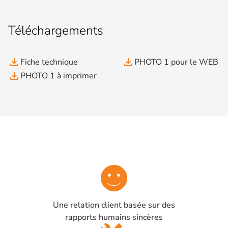
Téléchargements
file_download
file_download
Fiche technique
PHOTO 1 pour le WEB
file_download
PHOTO 1 à imprimer
Une relation client basée sur des
rapports humains sincères