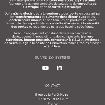
Véritable spécialiste du
contrôle des accès, Izyx Systems
fabrique une gamme complète de solutions de
verrouillage
électrique
et de
sécurité électronique
.
De la
gâche électrique
à la
ventouse pour porte
en passant par
les
transformateurs
et
alimentations électriques
et les
déclencheurs manuels
: nos familles de produits couvrent
l’ensemble des aspects liés au
contrôle d’accès
et à la
sécurité
des portes
et répondent ainsi à vos besoins spécifiques.
Avec un engagement constant dans la recherche et le
développement, nous offrons des composants (
serrure
électrique, bouton poussoir, contacteur à clé…
) et
systèmes
de verrouillage
à la pointe de l’innovation, fiables, faciles à poser
et à utiliser.
SUIVRE IZYX SYSTEMS
CONTACT
9 rue de la Forêt Noire
67720 WEYERSHEIM
France