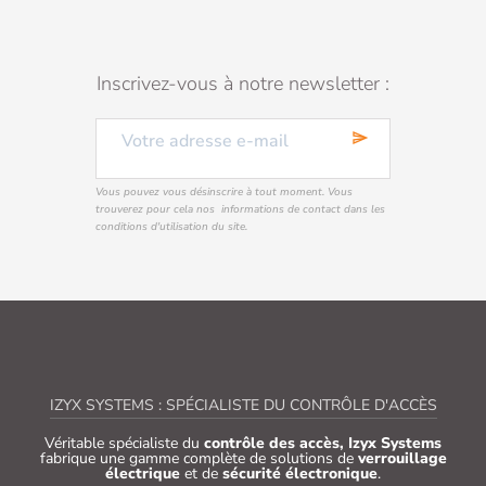
Inscrivez-vous à notre newsletter :
send
Vous pouvez vous désinscrire à tout moment. Vous
trouverez pour cela nos informations de contact dans les
conditions d'utilisation du site.
IZYX SYSTEMS : SPÉCIALISTE DU CONTRÔLE D'ACCÈS
Véritable spécialiste du
contrôle des accès, Izyx Systems
fabrique une gamme complète de solutions de
verrouillage
électrique
et de
sécurité électronique
.