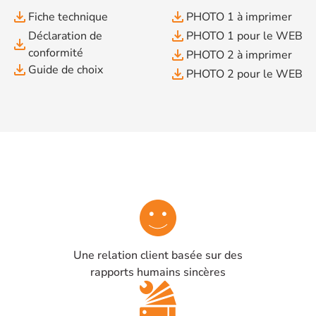
file_download
file_download
Fiche technique
PHOTO 1 à imprimer
file_download
Déclaration de
PHOTO 1 pour le WEB
file_download
conformité
file_download
PHOTO 2 à imprimer
file_download
Guide de choix
file_download
PHOTO 2 pour le WEB
Une relation client basée sur des
rapports humains sincères