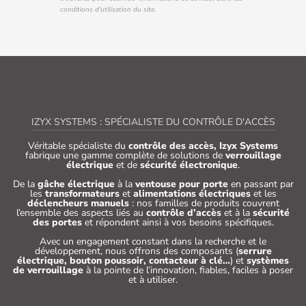
conditions d'utilisation du site.
IZYX SYSTEMS : SPÉCIALISTE DU CONTRÔLE D'ACCÈS
Véritable spécialiste du
contrôle des accès, Izyx Systems
fabrique une gamme complète de solutions de
verrouillage
électrique
et de
sécurité électronique
.
De la
gâche électrique
à la
ventouse pour porte
en passant par
les
transformateurs
et
alimentations électriques
et les
déclencheurs manuels
: nos familles de produits couvrent
l’ensemble des aspects liés au
contrôle d’accès
et à la
sécurité
des portes
et répondent ainsi à vos besoins spécifiques.
Avec un engagement constant dans la recherche et le
développement, nous offrons des composants (
serrure
électrique, bouton poussoir, contacteur à clé…
) et
systèmes
de verrouillage
à la pointe de l’innovation, fiables, faciles à poser
et à utiliser.