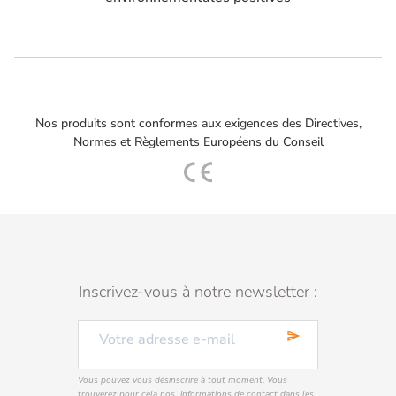
Nos produits sont conformes aux exigences des Directives,
Normes et Règlements Européens du Conseil
Inscrivez-vous à notre newsletter :
send
Vous pouvez vous désinscrire à tout moment. Vous
trouverez pour cela nos informations de contact dans les