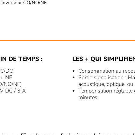
ct inverseur CO/NO/NF
IN DE TEMPS :
LES + QUI SIMPLIFIE
 AC/DC
Consommation au repos
ou NF
Sortie signalisation :
(CO/NO/NF)
acoustique, optique, ou 
4V DC / 3 A
Temporisation réglable 
minutes