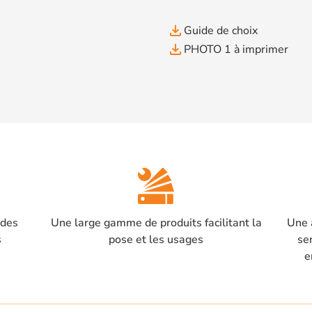
file_download
Guide de choix
file_download
PHOTO 1 à imprimer
 des
Une large gamme de produits facilitant la
Une 
s
pose et les usages
se
e