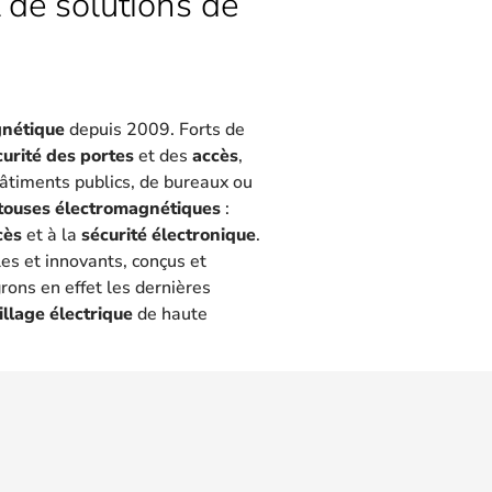
 de solutions de
gnétique
depuis 2009. Forts de
curité des portes
et des
accès
,
 bâtiments publics, de bureaux ou
touses électromagnétiques
:
cès
et à la
sécurité électronique
.
les et innovants, conçus et
rons en effet les dernières
illage électrique
de haute