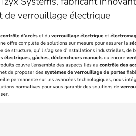
 Izyx Systems, fabricant innovant
t de verrouillage électrique
u
contrôle d’accès
et du
verrouillage électrique
et
électroma
une offre complète de solutions sur mesure pour assurer la
sé
 de structure, qu’il s’agisse d’installations industrielles, de
s électriques
,
gâches
,
déclencheurs manuels
ou encore
ven
oduits couvre l’ensemble des aspects liés au
contrôle des ac
met de proposer des
systèmes de verrouillage de portes
fiab
eille permanente sur les avancées technologiques, nous intég
lutions normatives pour vous garantir des solutions de
verrou
iser.