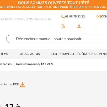
NOUS SOMMES OUVERTS TOUT L'ÉTÉ
DE SERVICE EST ASSURÉE TOUT L'ÉTÉ 2026 POUR RÉPONDRE À TOUTES VO
phone
email
03 88 75 32 32
CON
touse porte : IZYX SYSTEMS, spécialiste du
person
STEMS
BLOG / ACTUS
EH3 - NOUVELLE GÉNÉRATION DE VEN
emporisés
Relais temporisé, 12 à 24 V
file_download
 au format PDF
, 12 à