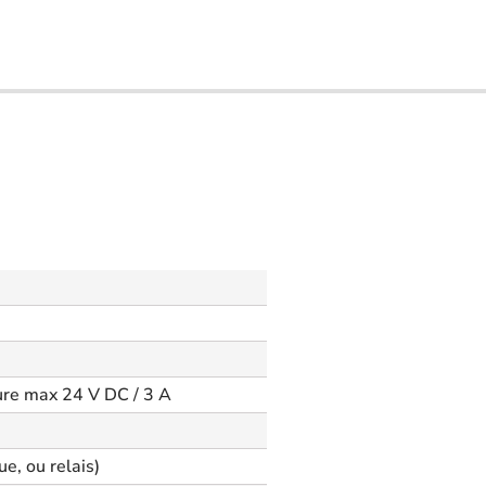
ure max 24 V DC / 3 A
e, ou relais)