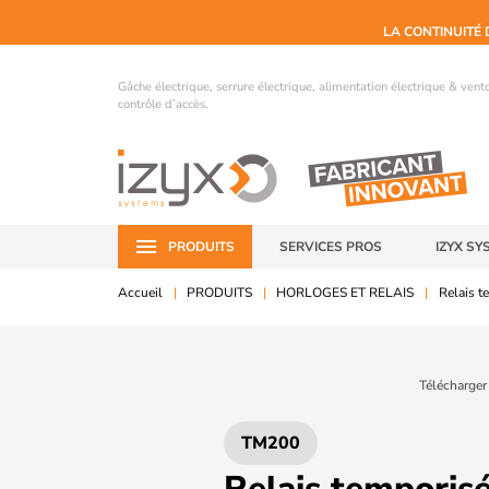
LA CONTINUITÉ 
Gâche électrique, serrure électrique, alimentation électrique & ven
contrôle d’accès.
PRODUITS
SERVICES PROS
IZYX SY
Accueil
PRODUITS
HORLOGES ET RELAIS
Relais t
Télécharger
TM200
Relais temporisé