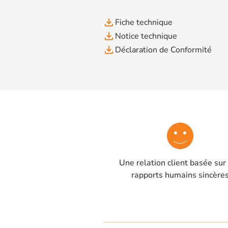
file_download
Fiche technique
file_download
Notice technique
file_download
Déclaration de Conformité
Une relation client basée sur
rapports humains sincère