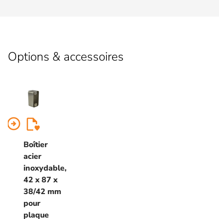
Options & accessoires
arrow_circle_right
Boîtier
acier
inoxydable,
42 x 87 x
38/42 mm
pour
plaque