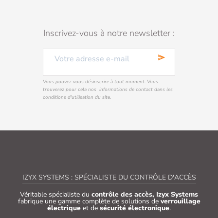
Inscrivez-vous à notre newsletter :
send
Vous pouvez vous désinscrire à tout moment. Vous
trouverez pour cela nos informations de contact dans les
conditions d'utilisation du site.
IZYX SYSTEMS : SPÉCIALISTE DU CONTRÔLE D'ACCÈS
Véritable spécialiste du
contrôle des accès, Izyx Systems
fabrique une gamme complète de solutions de
verrouillage
électrique
et de
sécurité électronique
.