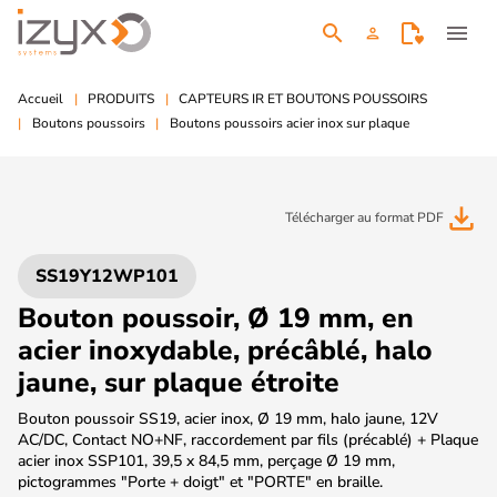
search
menu
person
Accueil
PRODUITS
CAPTEURS IR ET BOUTONS POUSSOIRS
Boutons poussoirs
Boutons poussoirs acier inox sur plaque
file_download
Télécharger au format PDF
SS19Y12WP101
Bouton poussoir, Ø 19 mm, en
acier inoxydable, précâblé, halo
jaune, sur plaque étroite
Bouton poussoir SS19, acier inox, Ø 19 mm, halo jaune, 12V
AC/DC, Contact NO+NF, raccordement par fils (précablé) + Plaque
acier inox SSP101, 39,5 x 84,5 mm, perçage Ø 19 mm,
pictogrammes "Porte + doigt" et "PORTE" en braille.