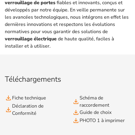
verrouillage de portes
fiables et innovants, conçus et
développés par notre équipe. En veille permanente sur
les avancées technologiques, nous intégrons en effet les
dernières innovations et respectons les évolutions
normatives pour vous garantir des solutions de
verrouillage électrique
de haute qualité, faciles à
installer et à utiliser.
Téléchargements
file_download
Fiche technique
Schéma de
file_download
raccordement
Déclaration de
file_download
file_download
Guide de choix
Conformité
file_download
PHOTO 1 à imprimer