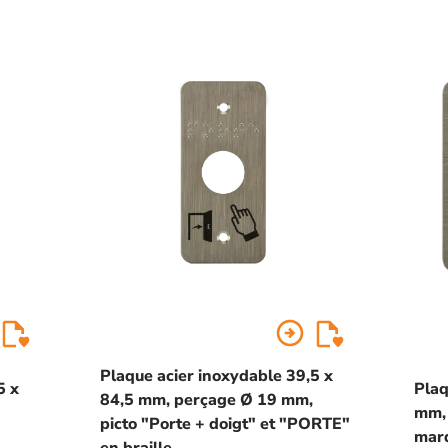
arrow_circle_right
Plaque acier inoxydable 39,5 x
5 x
Plaq
84,5 mm, perçage Ø 19 mm,
mm,
picto "Porte + doigt" et "PORTE"
mar
en braille