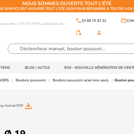
NOUS SOMMES OUVERTS TOUT L'ÉTÉ
DE SERVICE EST ASSURÉE TOUT L'ÉTÉ 2026 POUR RÉPONDRE À TOUTES VO
phone
email
03 88 75 32 32
CON
touse porte : IZYX SYSTEMS, spécialiste du
person
STEMS
BLOG / ACTUS
EH3 - NOUVELLE GÉNÉRATION DE VEN
SOIRS
Boutons poussoirs
Boutons poussoirs acier inox seuls
Bouton pous
file_download
 au format PDF
, Ø 19