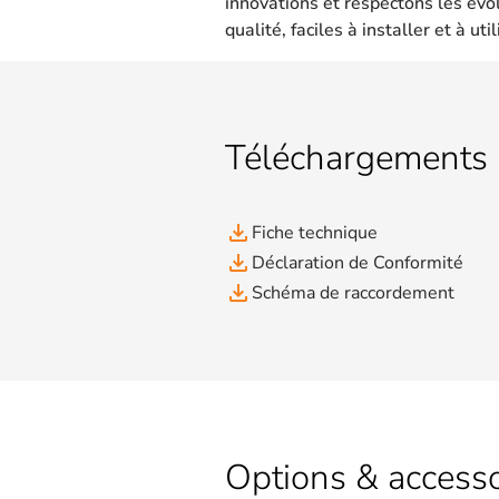
innovations et respectons les évo
qualité, faciles à installer et à util
Téléchargements
file_download
Fiche technique
file_download
Déclaration de Conformité
file_download
Schéma de raccordement
Options & accesso