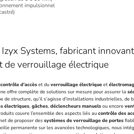
tionnement impulsionnel
castré)
 Izyx Systems, fabricant innovant
t de verrouillage électrique
u
contrôle d’accès
et du
verrouillage électrique
et
électroma
une offre complète de solutions sur mesure pour assurer la
sé
 de structure, qu’il s’agisse d’installations industrielles, de
s électriques
,
gâches
,
déclencheurs manuels
ou encore
ven
oduits couvre l’ensemble des aspects liés au
contrôle des ac
met de proposer des
systèmes de verrouillage de portes
fiab
eille permanente sur les avancées technologiques, nous intég