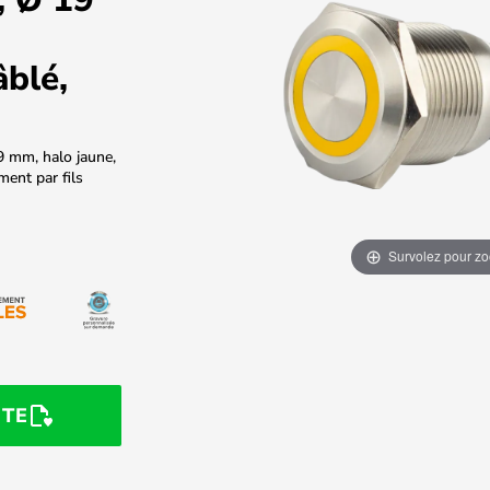
âblé,
9 mm, halo jaune,
ent par fils
Survolez pour z
STE