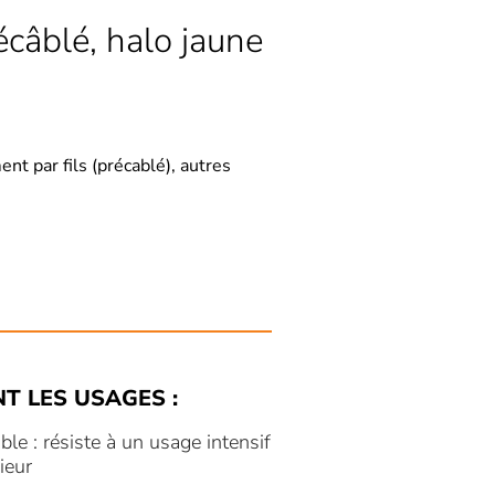
câblé, halo jaune
t par fils (précablé), autres
NT LES USAGES :
le : résiste à un usage intensif
rieur