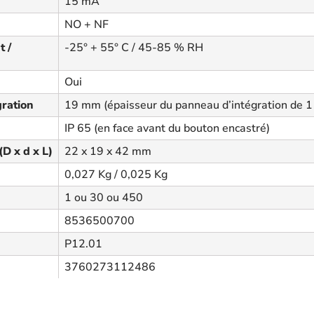
15 mA
NO + NF
 /
-25° + 55° C / 45-85 % RH
Oui
gration
19 mm (épaisseur du panneau d’intégration de 
IP 65 (en face avant du bouton encastré)
D x d x L)
22 x 19 x 42 mm
0,027 Kg / 0,025 Kg
1 ou 30 ou 450
8536500700
P12.01
3760273112486