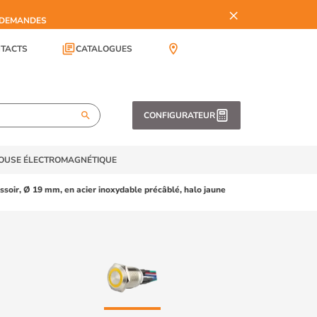
×
S DEMANDES
library_books
location_on
TACTS
CATALOGUES
search
CONFIGURATEUR
TOUSE ÉLECTROMAGNÉTIQUE
soir, Ø 19 mm, en acier inoxydable précâblé, halo jaune