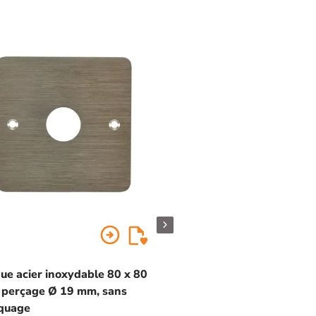
arrow_circle_right
Plaque acier inoxydab
ue acier inoxydable 80 x 80
mm, perçage Ø 19 mm,
 perçage Ø 19 mm, sans
"Porte + doigt" et "P
quage
braille