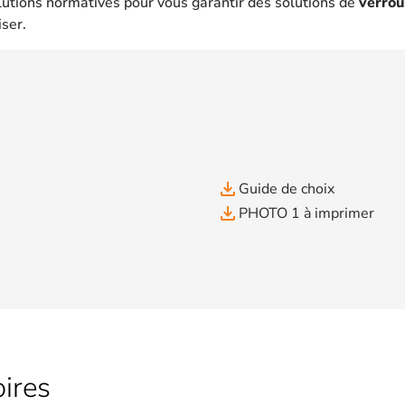
lutions normatives pour vous garantir des solutions de
verrou
iser.
file_download
Guide de choix
file_download
PHOTO 1 à imprimer
ires