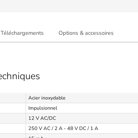
Téléchargements
Options & accessoires
techniques
Acier inoxydable
Impulsionnel
12 V AC/DC
250 V AC / 2 A - 48 V DC / 1 A