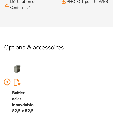
file_download
Déclaration de
PHOTO 1 pour le WEB
file_download
Conformité
Options & accessoires
arrow_circle_right
Boîtier
acier
inoxydable,
82,5 x 82,5