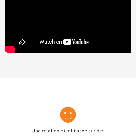
les vis
antivandales
et les
outils
de
montage
pour la
plaque
Une relation client basée sur des