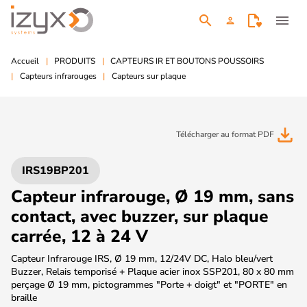
search
menu
person
Accueil
PRODUITS
CAPTEURS IR ET BOUTONS POUSSOIRS
Capteurs infrarouges
Capteurs sur plaque
file_download
Télécharger au format PDF
IRS19BP201
Capteur infrarouge, Ø 19 mm, sans
contact, avec buzzer, sur plaque
carrée, 12 à 24 V
Capteur Infrarouge IRS, Ø 19 mm, 12/24V DC, Halo bleu/vert
Buzzer, Relais temporisé + Plaque acier inox SSP201, 80 x 80 mm
perçage Ø 19 mm, pictogrammes "Porte + doigt" et "PORTE" en
braille