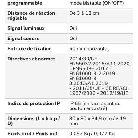
programmable
mode bistable (ON/OFF)
Distance de réaction
De 3 à 12 cm
réglable
Signal lumineux
Oui
Signal sonore
Oui
Entraxe de fixation
60 mm horizontal
Directives et normes
2014/30/UE :
EN55032:2015/A11:2020
- EN55035:2017 -
EN61000-3-2:2019 -
EN61000-3-
3:2013/A1:2019
- 2011/65/UE - CE REACH
1907/2006 - 2012/19/UE
Indice de protection IP
IP 65 (en face avant du
bouton encastré)
Dimensions (L x h x p /
80 x 80 x 34,9 mm / ø 19
D)
mm
Poids brut / Poids net
0,092 Kg / 0,077 Kg