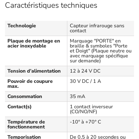
Caractéristiques techniques
Technologie
Capteur infrarouge sans
contact
Plaque de montage en
Marquage "PORTE" en
acier inoxydable
braille & symboles "Porte
et Doigt" (Plaque neutre ou
avec marquage spécifique
sur demande)
Tension d’alimentation
12 à 24 V DC
Pouvoir de coupure
30 V DC / 1 A
max.
Consommation
35 mA
Contact(s)
1 contact inverseur
(CO/NO/NF)
Température de
-10° à +70° C
fonctionnement
Temporisation
De 0,5 à 20 secondes ou