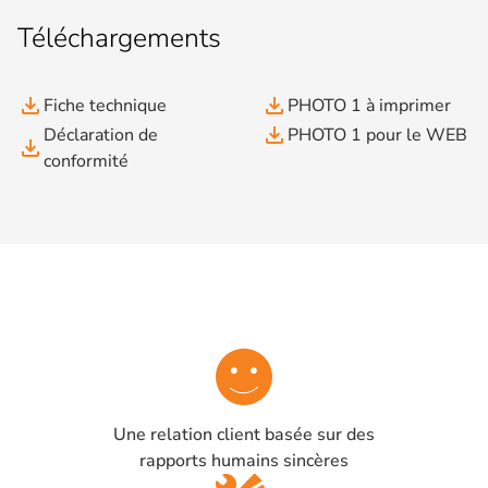
Téléchargements
file_download
file_download
Fiche technique
PHOTO 1 à imprimer
file_download
Déclaration de
PHOTO 1 pour le WEB
file_download
conformité
Une relation client basée sur des
rapports humains sincères