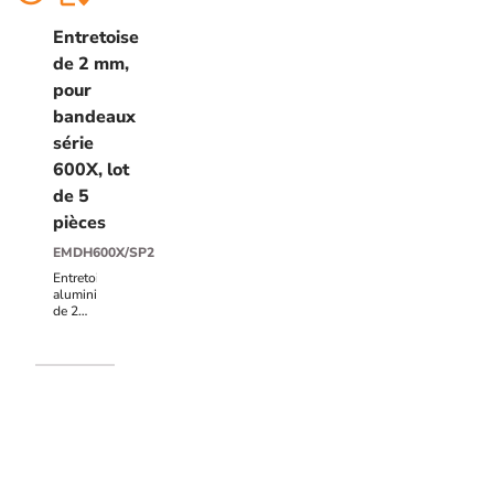
Entretoise
de 2 mm,
pour
bandeaux
série
600X, lot
de 5
pièces
EMDH600X/SP2
Entretoise
aluminium
de 2
mm,
pour
bandeau
électromagnétique
EMDH600X,
lot de
5
pièces