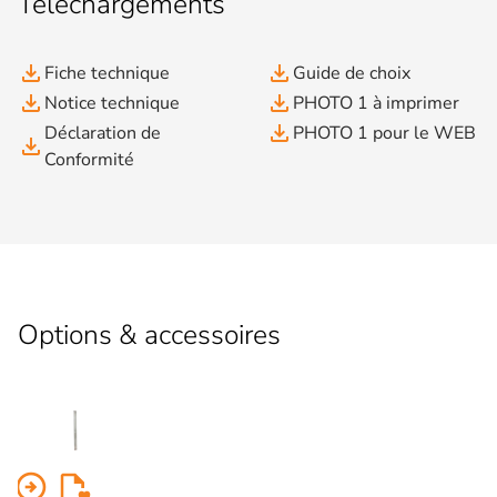
Téléchargements
file_download
file_download
Fiche technique
Guide de choix
file_download
file_download
Notice technique
PHOTO 1 à imprimer
file_download
Déclaration de
PHOTO 1 pour le WEB
file_download
Conformité
Options & accessoires
arrow_circle_right