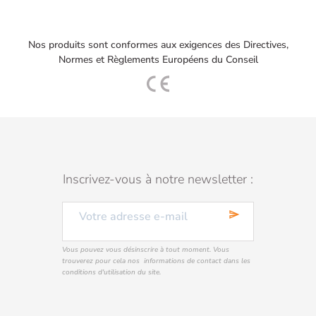
Nos produits sont conformes aux exigences des Directives,
Normes et Règlements Européens du Conseil
Inscrivez-vous à notre newsletter :
send
Vous pouvez vous désinscrire à tout moment. Vous
trouverez pour cela nos informations de contact dans les
conditions d'utilisation du site.