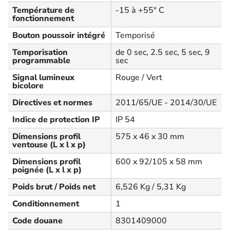
Température de
-15 à +55° C
fonctionnement
Bouton poussoir intégré
Temporisé
Temporisation
de 0 sec, 2.5 sec, 5 sec, 9
programmable
sec
Signal lumineux
Rouge / Vert
bicolore
Directives et normes
2011/65/UE - 2014/30/UE
Indice de protection IP
IP 54
Dimensions profil
575 x 46 x 30 mm
ventouse (L x l x p)
Dimensions profil
600 x 92/105 x 58 mm
poignée (L x l x p)
Poids brut / Poids net
6,526 Kg / 5,31 Kg
Conditionnement
1
Code douane
8301409000