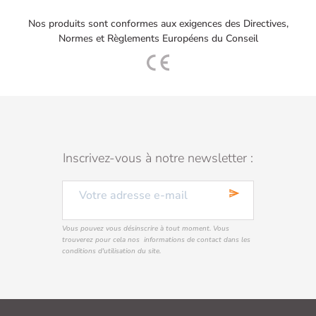
Nos produits sont conformes aux exigences des Directives,
Normes et Règlements Européens du Conseil
Inscrivez-vous à notre newsletter :
send
Vous pouvez vous désinscrire à tout moment. Vous
trouverez pour cela nos informations de contact dans les
conditions d'utilisation du site.