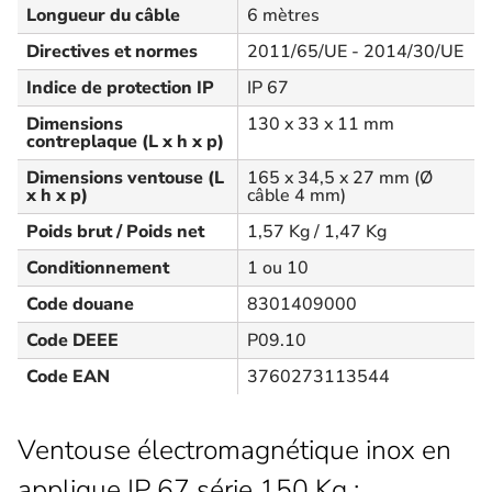
Longueur du câble
6 mètres
Directives et normes
2011/65/UE - 2014/30/UE
Indice de protection IP
IP 67
Dimensions
130 x 33 x 11 mm
contreplaque (L x h x p)
Dimensions ventouse (L
165 x 34,5 x 27 mm (Ø
x h x p)
câble 4 mm)
Poids brut / Poids net
1,57 Kg / 1,47 Kg
Conditionnement
1 ou 10
Code douane
8301409000
Code DEEE
P09.10
Code EAN
3760273113544
Ventouse électromagnétique inox en
applique IP 67 série 150 Kg :