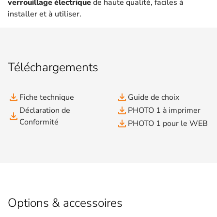
verrouillage électrique
de haute qualité, faciles à
installer et à utiliser.
Téléchargements
file_download
file_download
Fiche technique
Guide de choix
file_download
Déclaration de
PHOTO 1 à imprimer
file_download
Conformité
file_download
PHOTO 1 pour le WEB
Options & accessoires