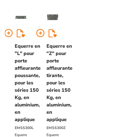
arrow_circle_right
arrow_circle_right
Equerre en
Equerre en
"L" pour
"Z" pour
porte
porte
affleurante
affleurante
poussante,
tirante,
pour les
pour les
séries 150
séries 150
Kg, en
Kg, en
aluminium,
aluminium,
en
en
applique
applique
EMSS300L
EMSS300Z
Equerre
Equerre