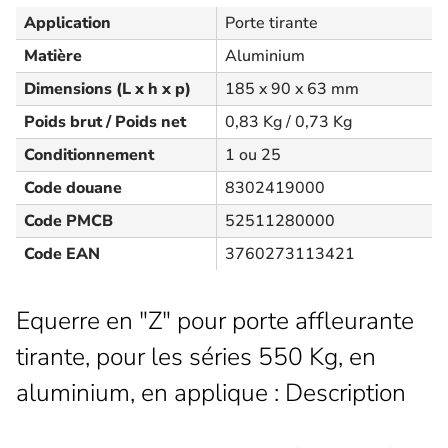
Application
Porte tirante
Matière
Aluminium
Dimensions (L x h x p)
185 x 90 x 63 mm
Poids brut / Poids net
0,83 Kg / 0,73 Kg
Conditionnement
1 ou 25
Code douane
8302419000
Code PMCB
52511280000
Code EAN
3760273113421
Equerre en "Z" pour porte affleurante
tirante, pour les séries 550 Kg, en
aluminium, en applique : Description