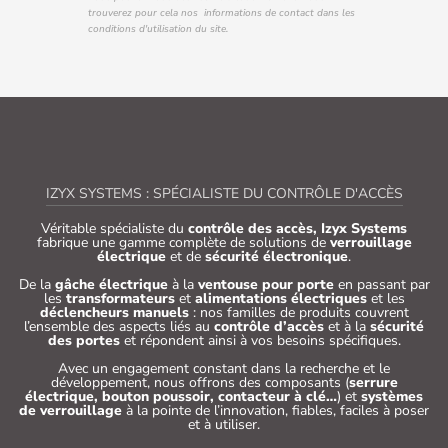
trouverez pour cela nos informations de contact dans les
conditions d'utilisation du site.
IZYX SYSTEMS : SPÉCIALISTE DU CONTRÔLE D'ACCÈS
Véritable spécialiste du
contrôle des accès, Izyx Systems
fabrique une gamme complète de solutions de
verrouillage
électrique
et de
sécurité électronique
.
De la
gâche électrique
à la
ventouse pour porte
en passant par
les
transformateurs
et
alimentations électriques
et les
déclencheurs manuels
: nos familles de produits couvrent
l’ensemble des aspects liés au
contrôle d’accès
et à la
sécurité
des portes
et répondent ainsi à vos besoins spécifiques.
Avec un engagement constant dans la recherche et le
développement, nous offrons des composants (
serrure
électrique, bouton poussoir, contacteur à clé…
) et
systèmes
de verrouillage
à la pointe de l’innovation, fiables, faciles à poser
et à utiliser.