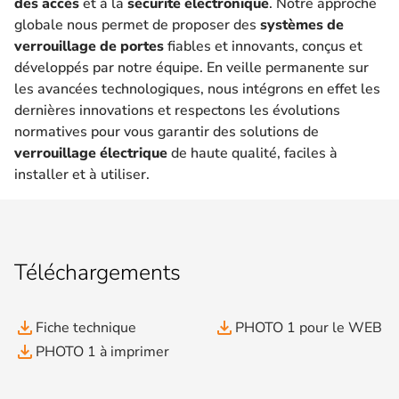
des accès
et à la
sécurité électronique
. Notre approche
globale nous permet de proposer des
systèmes de
verrouillage de portes
fiables et innovants, conçus et
développés par notre équipe. En veille permanente sur
les avancées technologiques, nous intégrons en effet les
dernières innovations et respectons les évolutions
normatives pour vous garantir des solutions de
verrouillage électrique
de haute qualité, faciles à
installer et à utiliser.
Téléchargements
file_download
file_download
Fiche technique
PHOTO 1 pour le WEB
file_download
PHOTO 1 à imprimer