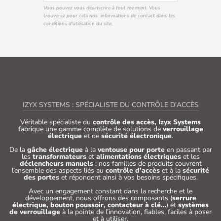
Vous pouvez vous désinscrire à tout moment. Vous
trouverez pour cela nos informations de contact dans les
conditions d'utilisation du site.
IZYX SYSTEMS : SPÉCIALISTE DU CONTRÔLE D'ACCÈS
Véritable spécialiste du
contrôle des accès, Izyx Systems
fabrique une gamme complète de solutions de
verrouillage
électrique
et de
sécurité électronique
.
De la
gâche électrique
à la
ventouse pour porte
en passant par
les
transformateurs
et
alimentations électriques
et les
déclencheurs manuels
: nos familles de produits couvrent
l’ensemble des aspects liés au
contrôle d’accès
et à la
sécurité
des portes
et répondent ainsi à vos besoins spécifiques.
Avec un engagement constant dans la recherche et le
développement, nous offrons des composants (
serrure
électrique, bouton poussoir, contacteur à clé…
) et
systèmes
de verrouillage
à la pointe de l’innovation, fiables, faciles à poser
et à utiliser.