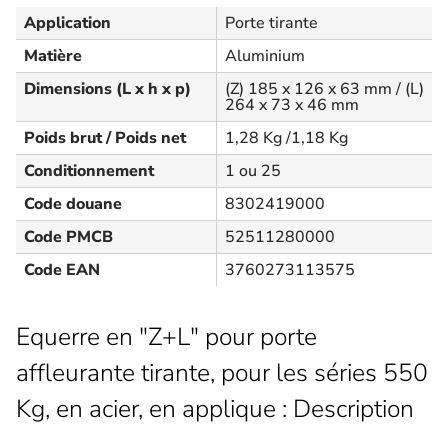
Application
Porte tirante
Matière
Aluminium
Dimensions (L x h x p)
(Z) 185 x 126 x 63 mm / (L)
264 x 73 x 46 mm
Poids brut / Poids net
1,28 Kg /1,18 Kg
Conditionnement
1 ou 25
Code douane
8302419000
Code PMCB
52511280000
Code EAN
3760273113575
Equerre en "Z+L" pour porte
affleurante tirante, pour les séries 550
Kg, en acier, en applique : Description