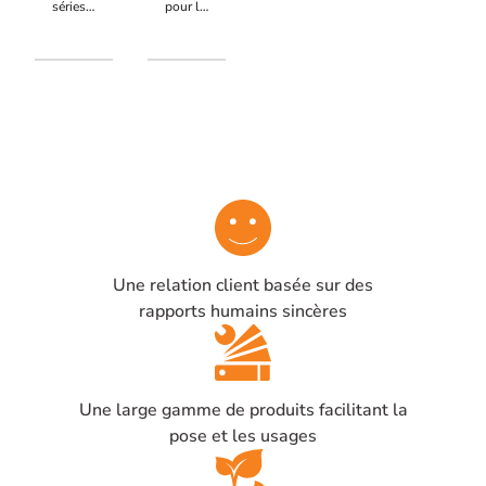
séries
pour la
300
série
Kg,
EMM
livrée
12/24V
avec
DC
les vis
avec
de
contact
fixation.
Cette
contreplaque
n'est
pas
compatible
avec la
série
EMM60030.
Une relation client basée sur des
rapports humains sincères
Une large gamme de produits facilitant la
pose et les usages