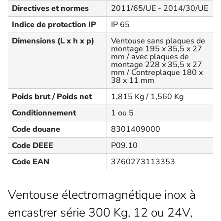
Directives et normes
2011/65/UE - 2014/30/UE
Indice de protection IP
IP 65
Dimensions (L x h x p)
Ventouse sans plaques de
montage 195 x 35,5 x 27
mm / avec plaques de
montage 228 x 35,5 x 27
mm / Contreplaque 180 x
38 x 11 mm
Poids brut / Poids net
1,815 Kg / 1,560 Kg
Conditionnement
1 ou 5
Code douane
8301409000
Code DEEE
P09.10
Code EAN
3760273113353
Ventouse électromagnétique inox à
encastrer série 300 Kg, 12 ou 24V,