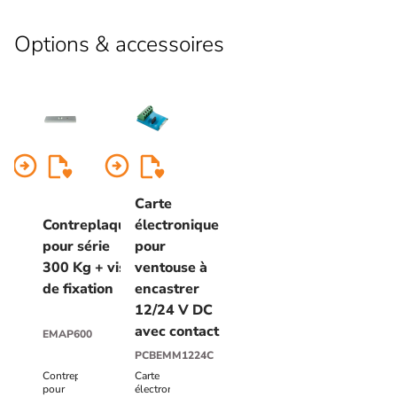
Options & accessoires
arrow_circle_right
arrow_circle_right
Carte
Contreplaque
électronique
pour série
pour
300 Kg + vis
ventouse à
de fixation
encastrer
12/24 V DC
avec contact
EMAP600
PCBEMM1224C
Contreplaque
Carte
pour
électronique