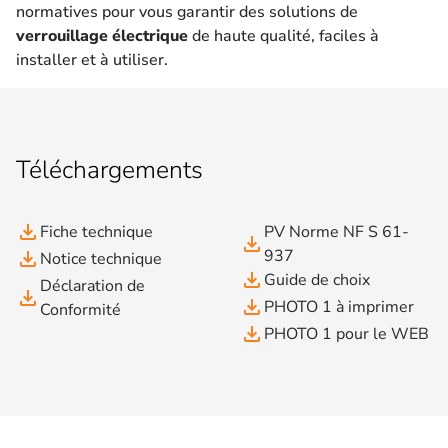
normatives pour vous garantir des solutions de
verrouillage électrique
de haute qualité, faciles à
installer et à utiliser.
Téléchargements
file_download
Fiche technique
PV Norme NF S 61-
file_download
937
file_download
Notice technique
file_download
Guide de choix
Déclaration de
file_download
file_download
PHOTO 1 à imprimer
Conformité
file_download
PHOTO 1 pour le WEB