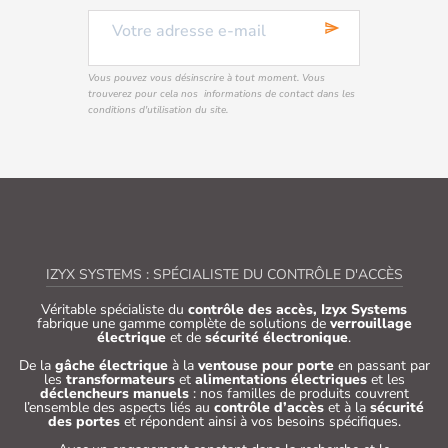
send
Vous pouvez vous désinscrire à tout moment. Vous
trouverez pour cela nos informations de contact dans les
conditions d'utilisation du site.
IZYX SYSTEMS : SPÉCIALISTE DU CONTRÔLE D'ACCÈS
Véritable spécialiste du
contrôle des accès, Izyx Systems
fabrique une gamme complète de solutions de
verrouillage
électrique
et de
sécurité électronique
.
De la
gâche électrique
à la
ventouse pour porte
en passant par
les
transformateurs
et
alimentations électriques
et les
déclencheurs manuels
: nos familles de produits couvrent
l’ensemble des aspects liés au
contrôle d’accès
et à la
sécurité
des portes
et répondent ainsi à vos besoins spécifiques.