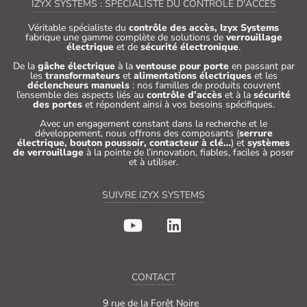
IZYX SYSTEMS : SPÉCIALISTE DU CONTRÔLE D'ACCÈS
Véritable spécialiste du
contrôle des accès, Izyx Systems
fabrique une gamme complète de solutions de
verrouillage
électrique
et de
sécurité électronique
.
De la
gâche électrique
à la
ventouse pour porte
en passant par
les
transformateurs
et
alimentations électriques
et les
déclencheurs manuels
: nos familles de produits couvrent
l’ensemble des aspects liés au
contrôle d’accès
et à la
sécurité
des portes
et répondent ainsi à vos besoins spécifiques.
Avec un engagement constant dans la recherche et le
développement, nous offrons des composants (
serrure
électrique, bouton poussoir, contacteur à clé…
) et
systèmes
de verrouillage
à la pointe de l’innovation, fiables, faciles à poser
et à utiliser.
SUIVRE IZYX SYSTEMS
CONTACT
9 rue de la Forêt Noire