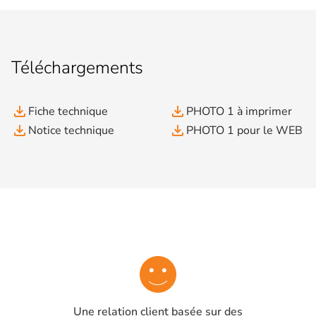
Téléchargements
file_download
file_download
Fiche technique
PHOTO 1 à imprimer
file_download
file_download
Notice technique
PHOTO 1 pour le WEB
Une relation client basée sur des