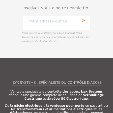
Inscrivez-vous à notre newsletter :
send
Vous pouvez vous désinscrire à tout moment. Vous
trouverez pour cela nos informations de contact dans les
conditions d'utilisation du site.
IZYX SYSTEMS : SPÉCIALISTE DU CONTRÔLE D'ACCÈS
Véritable spécialiste du
contrôle des accès, Izyx Systems
fabrique une gamme complète de solutions de
verrouillage
électrique
et de
sécurité électronique
.
De la
gâche électrique
à la
ventouse pour porte
en passant par
les
transformateurs
et
alimentations électriques
et les
déclencheurs manuels
: nos familles de produits couvrent