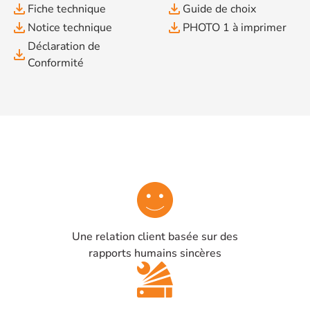
file_download
file_download
Fiche technique
Guide de choix
file_download
file_download
Notice technique
PHOTO 1 à imprimer
Déclaration de
file_download
Conformité
Une relation client basée sur des
rapports humains sincères