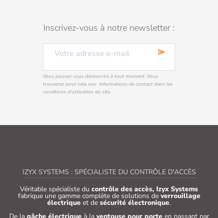
Inscrivez-vous à notre newsletter :
send
Vous pouvez vous désinscrire à tout moment. Vous
trouverez pour cela nos informations de contact dans les
conditions d'utilisation du site.
IZYX SYSTEMS : SPÉCIALISTE DU CONTRÔLE D'ACCÈS
Véritable spécialiste du
contrôle des accès, Izyx Systems
fabrique une gamme complète de solutions de
verrouillage
électrique
et de
sécurité électronique
.
De la
gâche électrique
à la
ventouse pour porte
en passant par