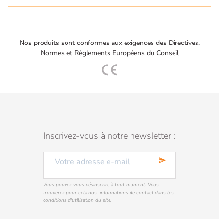
Nos produits sont conformes aux exigences des Directives,
Normes et Règlements Européens du Conseil
Inscrivez-vous à notre newsletter :
send
Vous pouvez vous désinscrire à tout moment. Vous
trouverez pour cela nos informations de contact dans les
conditions d'utilisation du site.