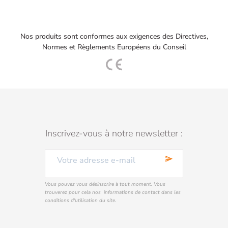
Nos produits sont conformes aux exigences des Directives,
Normes et Règlements Européens du Conseil
Inscrivez-vous à notre newsletter :
send
Vous pouvez vous désinscrire à tout moment. Vous
trouverez pour cela nos informations de contact dans les
conditions d'utilisation du site.