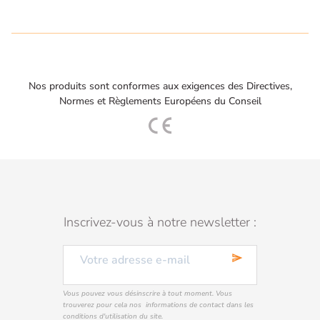
Nos produits sont conformes aux exigences des Directives,
Normes et Règlements Européens du Conseil
Inscrivez-vous à notre newsletter :
send
Vous pouvez vous désinscrire à tout moment. Vous
trouverez pour cela nos informations de contact dans les
conditions d'utilisation du site.