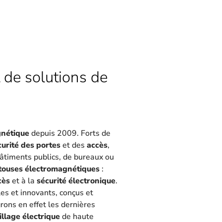
 de solutions de
gnétique
depuis 2009. Forts de
curité des portes
et des
accès
,
 bâtiments publics, de bureaux ou
touses électromagnétiques
:
cès
et à la
sécurité électronique
.
les et innovants, conçus et
rons en effet les dernières
illage électrique
de haute