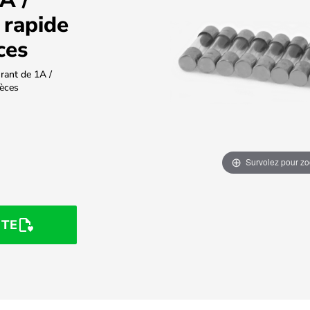
 rapide
ces
rant de 1A /
ièces
Survolez pour z
STE