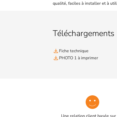
qualité, faciles à installer et à util
Téléchargements
file_download
Fiche technique
file_download
PHOTO 1 à imprimer
Une relation client basée sur