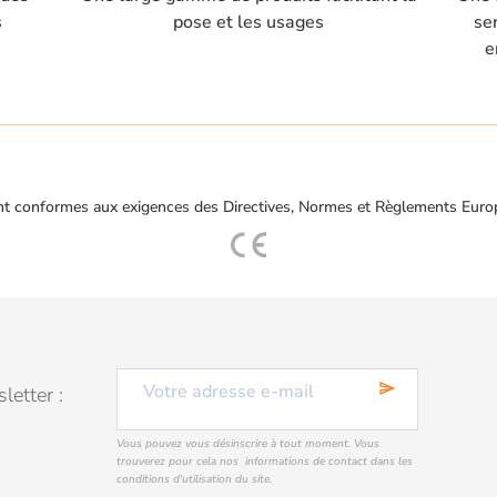
s
pose et les usages
se
e
t conformes aux exigences des Directives, Normes et Règlements Euro
send
letter :
Vous pouvez vous désinscrire à tout moment. Vous
trouverez pour cela nos informations de contact dans les
conditions d'utilisation du site.