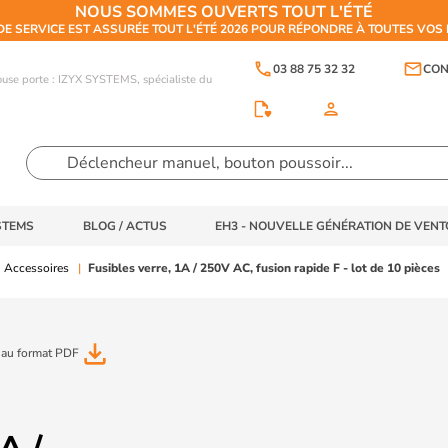
NOUS SOMMES OUVERTS TOUT L'ÉTÉ
DE SERVICE EST ASSURÉE TOUT L'ÉTÉ 2026 POUR RÉPONDRE À TOUTES VO
phone
email
03 88 75 32 32
CON
touse porte : IZYX SYSTEMS, spécialiste du
person
STEMS
BLOG / ACTUS
EH3 - NOUVELLE GÉNÉRATION DE VEN
Accessoires
Fusibles verre, 1A / 250V AC, fusion rapide F - lot de 10 pièces
file_download
 au format PDF
A /