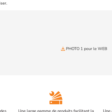
iser.
file_download
PHOTO 1 pour le WEB
 des
Une large gamme de produits facilitant la
Une 