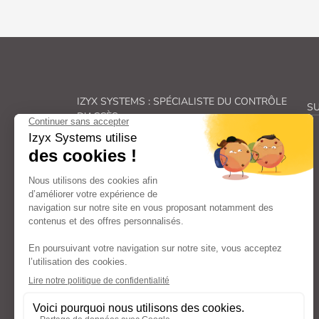
IZYX SYSTEMS : SPÉCIALISTE DU CONTRÔLE
SU
D'ACCÈS
Véritable spécialiste du
contrôle des accès, Izyx
Systems
fabrique une gamme complète de
solutions de
verrouillage électrique
et de
sécurité électronique
.
De la
gâche électrique
à la
ventouse pour porte
en passant par les
transformateurs
et
alimentations électriques
et les
déclencheurs
manuels
: nos familles de produits couvrent
l’ensemble des aspects liés au
contrôle d’accès
et
à la
sécurité des portes
et répondent ainsi à vos
besoins spécifiques.
Avec un engagement constant dans la recherche et
le développement, nous offrons des composants
(
serrure électrique, bouton poussoir, contacteur
à clé…
) et
systèmes de verrouillage
à la pointe
de l’innovation, fiables, faciles à poser et à utiliser.