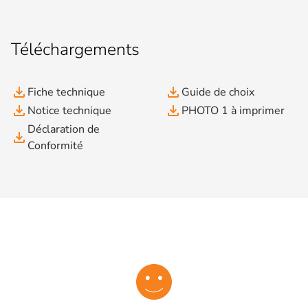
Téléchargements
file_download
file_download
Fiche technique
Guide de choix
file_download
file_download
Notice technique
PHOTO 1 à imprimer
Déclaration de
file_download
Conformité