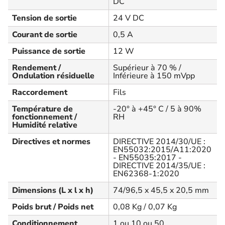
DC
Tension de sortie
24 V DC
Courant de sortie
0,5 A
Puissance de sortie
12 W
Rendement /
Supérieur à 70 % /
Ondulation résiduelle
Inférieure à 150 mVpp
Raccordement
Fils
Température de
-20° à +45° C / 5 à 90%
fonctionnement /
RH
Humidité relative
Directives et normes
DIRECTIVE 2014/30/UE :
EN55032:2015/A11:2020
- EN55035:2017 -
DIRECTIVE 2014/35/UE :
EN62368-1:2020
Dimensions (L x l x h)
74/96,5 x 45,5 x 20,5 mm
Poids brut / Poids net
0,08 Kg / 0,07 Kg
Conditionnement
1 ou 10 ou 50