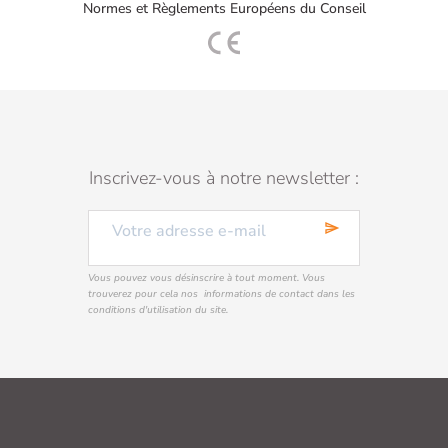
Normes et Règlements Européens du Conseil
Inscrivez-vous à notre newsletter :
send
Vous pouvez vous désinscrire à tout moment. Vous
trouverez pour cela nos informations de contact dans les
conditions d'utilisation du site.