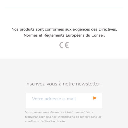
Nos produits sont conformes aux exigences des Directives,
Normes et Règlements Européens du Conseil
Inscrivez-vous à notre newsletter :
send
Vous pouvez vous désinscrire à tout moment. Vous
trouverez pour cela nos informations de contact dans les
conditions d'utilisation du site.