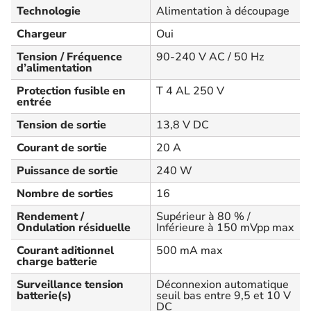
Technologie
Alimentation à découpage
Chargeur
Oui
Tension / Fréquence
90-240 V AC / 50 Hz
d’alimentation
Protection fusible en
T 4 AL 250 V
entrée
Tension de sortie
13,8 V DC
Courant de sortie
20 A
Puissance de sortie
240 W
Nombre de sorties
16
Rendement /
Supérieur à 80 % /
Ondulation résiduelle
Inférieure à 150 mVpp max
Courant aditionnel
500 mA max
charge batterie
Surveillance tension
Déconnexion automatique
batterie(s)
seuil bas entre 9,5 et 10 V
DC