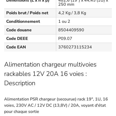
Dimensions (L x h x p)
482,6 (19") x 44,45 (1U) x
250 mm
Poids brut / Poids net
4,2 Kg / 3,8 Kg
Conditionnement
1 ou 2
Code douane
8504409590
Code DEEE
P09.07
Code EAN
3760273115234
Alimentation chargeur multivoies
rackables 12V 20A 16 voies :
Description
Alimentation PSR chargeur (secourue) rack 19", 1U, 16
voies, 230V AC / 12V DC (13,8V) / 20A, voyant d'état
pour chaque sortie