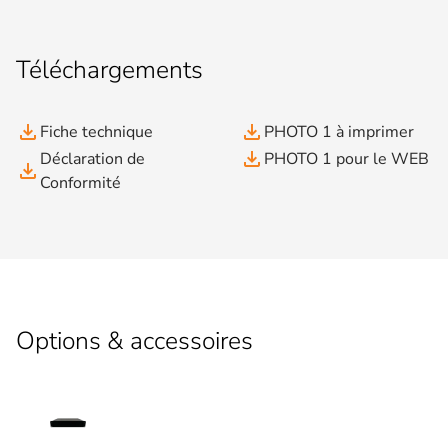
Téléchargements
file_download
file_download
Fiche technique
PHOTO 1 à imprimer
file_download
Déclaration de
PHOTO 1 pour le WEB
file_download
Conformité
Options & accessoires