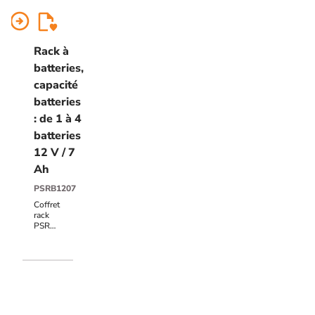
arrow_circle_right
Rack à
batteries,
capacité
batteries
: de 1 à 4
batteries
12 V / 7
Ah
PSRB1207
Coffret
rack
PSR
19",
2U, 4
batteries
12V/7Ah
(FX1207)
pour
PSR12108C
et