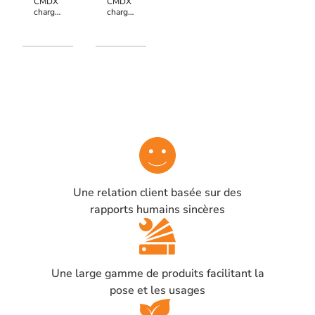
CMDX
CMDX
chargeur
chargeur
rail
rail
DIN,
DIN ,
permet
permet
de
de
transformer
transformer
vos
vos
alimentations
alimentations
rail
rail
DIN
DIN
PSDX
PSDX
12V et
24V
PSDX
(sauf
24V
PSDX240.75)
compatibles
en
en
alimentation
alimentation
chargeur
Une relation client basée sur des
chargeur
secourue
secourue
rapports humains sincères
Une large gamme de produits facilitant la
pose et les usages