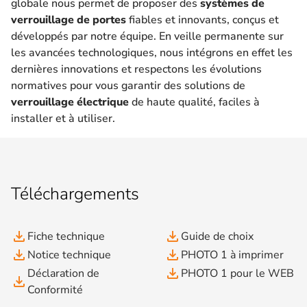
globale nous permet de proposer des
systèmes de
verrouillage de portes
fiables et innovants, conçus et
développés par notre équipe. En veille permanente sur
les avancées technologiques, nous intégrons en effet les
dernières innovations et respectons les évolutions
normatives pour vous garantir des solutions de
verrouillage électrique
de haute qualité, faciles à
installer et à utiliser.
Téléchargements
file_download
file_download
Fiche technique
Guide de choix
file_download
file_download
Notice technique
PHOTO 1 à imprimer
file_download
Déclaration de
PHOTO 1 pour le WEB
file_download
Conformité