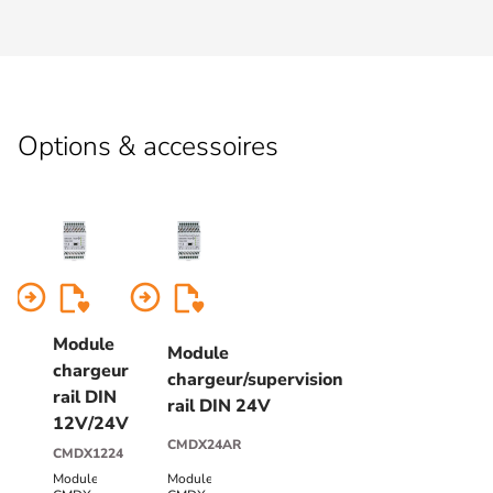
Options & accessoires
arrow_circle_right
arrow_circle_right
Module
Module
chargeur
chargeur/supervision
rail DIN
rail DIN 24V
12V/24V
CMDX24AR
CMDX1224
Module
Module