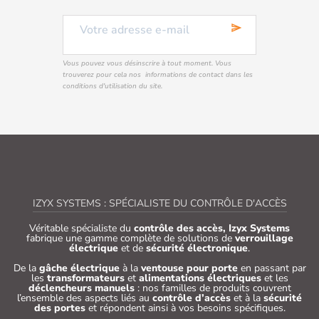
send
Vous pouvez vous désinscrire à tout moment. Vous
trouverez pour cela nos informations de contact dans les
conditions d'utilisation du site.
IZYX SYSTEMS : SPÉCIALISTE DU CONTRÔLE D'ACCÈS
Véritable spécialiste du
contrôle des accès, Izyx Systems
fabrique une gamme complète de solutions de
verrouillage
électrique
et de
sécurité électronique
.
De la
gâche électrique
à la
ventouse pour porte
en passant par
les
transformateurs
et
alimentations électriques
et les
déclencheurs manuels
: nos familles de produits couvrent
l’ensemble des aspects liés au
contrôle d’accès
et à la
sécurité
des portes
et répondent ainsi à vos besoins spécifiques.