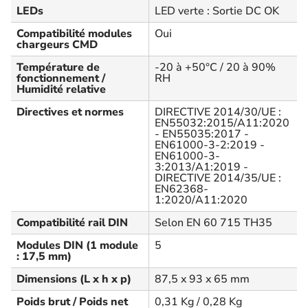
LEDs
LED verte : Sortie DC OK
Compatibilité modules
Oui
chargeurs CMD
Température de
-20 à +50°C / 20 à 90%
fonctionnement /
RH
Humidité relative
Directives et normes
DIRECTIVE 2014/30/UE :
EN55032:2015/A11:2020
- EN55035:2017 -
EN61000-3-2:2019 -
EN61000-3-
3:2013/A1:2019 -
DIRECTIVE 2014/35/UE :
EN62368-
1:2020/A11:2020
Compatibilité rail DIN
Selon EN 60 715 TH35
Modules DIN (1 module
5
: 17,5 mm)
Dimensions (L x h x p)
87,5 x 93 x 65 mm
Poids brut / Poids net
0,31 Kg / 0,28 Kg