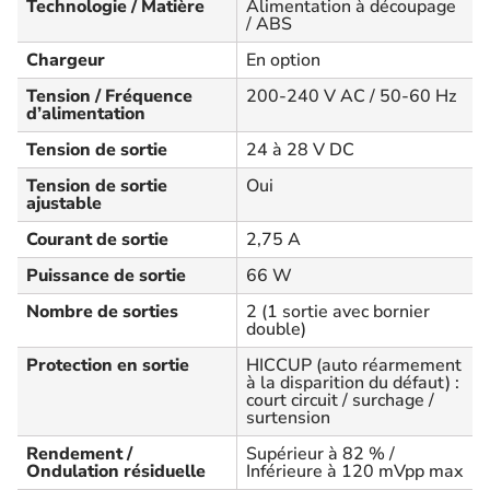
Technologie / Matière
Alimentation à découpage
/ ABS
Chargeur
En option
Tension / Fréquence
200-240 V AC / 50-60 Hz
d’alimentation
Tension de sortie
24 à 28 V DC
Tension de sortie
Oui
ajustable
Courant de sortie
2,75 A
Puissance de sortie
66 W
Nombre de sorties
2 (1 sortie avec bornier
double)
Protection en sortie
HICCUP (auto réarmement
à la disparition du défaut) :
court circuit / surchage /
surtension
Rendement /
Supérieur à 82 % /
Ondulation résiduelle
Inférieure à 120 mVpp max